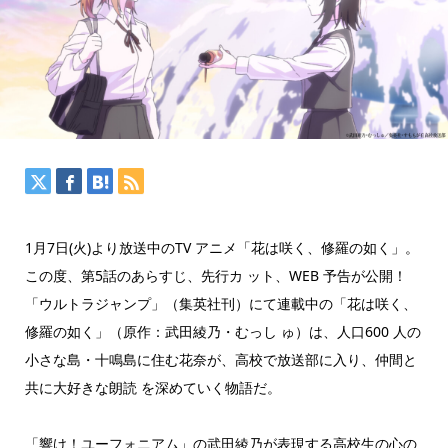
1月7日(火)より放送中のTV アニメ「花は咲く、修羅の如く」。
この度、第5話のあらすじ、先行カ ット、WEB 予告が公開！
「ウルトラジャンプ」（集英社刊）にて連載中の「花は咲く、
修羅の如く」（原作：武田綾乃・むっし ゅ）は、人口600 人の
小さな島・十鳴島に住む花奈が、高校で放送部に入り、仲間と
共に大好きな朗読 を深めていく物語だ。
「響け！ユーフォニアム」の武田綾乃が表現する高校生の心の