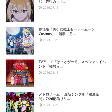
じ・先行カット...
2026.07.15
劇場版「美少女戦士セーラームーン
Cosmos」主題歌「月...
2023.05.26
TVアニメ『ばっどがーる』スペシャルイベ
ント『極悪ら...
2026.01.13
メトロノーム 最新シングル「箱庭空
間」7/26配信リリ...
2023.07.26