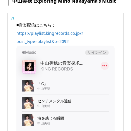
中山美穂 Exploring Miho Nakayama’s Music
■音楽配信はこちら：
https://playlist.kingrecords.co.jp/?
post_type=playlist&p=2092