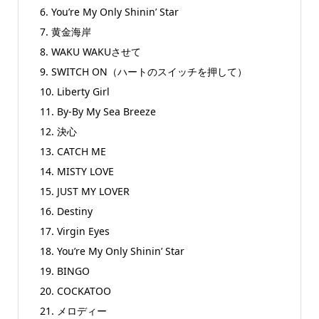
6. You’re My Only Shinin’ Star
7. 黄金海岸
8. WAKU WAKUさせて
9. SWITCH ON（ハートのスイッチを押して）
10. Liberty Girl
11. By-By My Sea Breeze
12. 決心
13. CATCH ME
14. MISTY LOVE
15. JUST MY LOVER
16. Destiny
17. Virgin Eyes
18. You’re My Only Shinin’ Star
19. BINGO
20. COCKATOO
21. メロディー