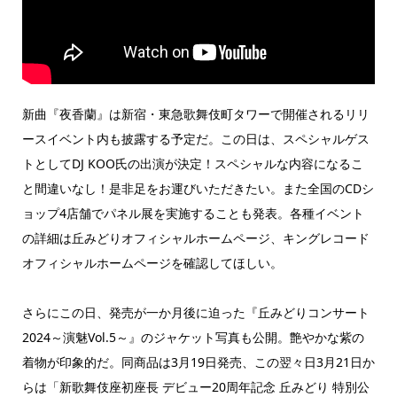
新曲『夜香蘭』は新宿・東急歌舞伎町タワーで開催されるリリ
ースイベント内も披露する予定だ。この日は、スペシャルゲス
トとしてDJ KOO氏の出演が決定！スペシャルな内容になるこ
と間違いなし！是非足をお運びいただきたい。また全国のCDシ
ョップ4店舗でパネル展を実施することも発表。各種イベント
の詳細は丘みどりオフィシャルホームページ、キングレコード
オフィシャルホームページを確認してほしい。
さらにこの日、発売が一か月後に迫った『丘みどりコンサート
2024～演魅Vol.5～』のジャケット写真も公開。艶やかな紫の
着物が印象的だ。同商品は3月19日発売、この翌々日3月21日か
らは「新歌舞伎座初座長 デビュー20周年記念 丘みどり 特別公