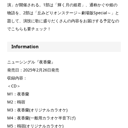
演」が開催される。1部は「輝く月の姫君」、通称かぐや姫の
物語を、2部は「丘みどりオンステージ～劇場版Special～」と
題して、演技に歌に盛りだくさんの内容をお届けする予定なの
でこちらも要チェック！
Information
ニューシングル『夜香蘭』
発売日：2025年2月26日発売
収録内容：
＜CD＞
M1：夜香蘭
M2：鴎宿
M3：夜香蘭(オリジナルカラオケ)
M4：夜香蘭(一般用カラオケ半音下げ)
M5：鴎宿(オリジナルカラオケ)