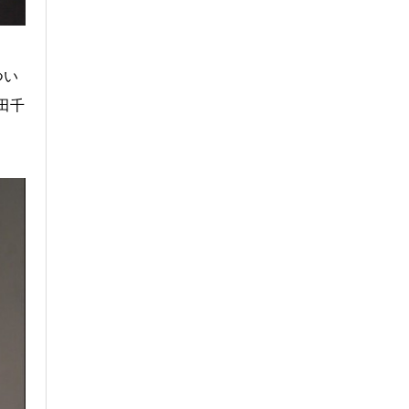
つい
田千