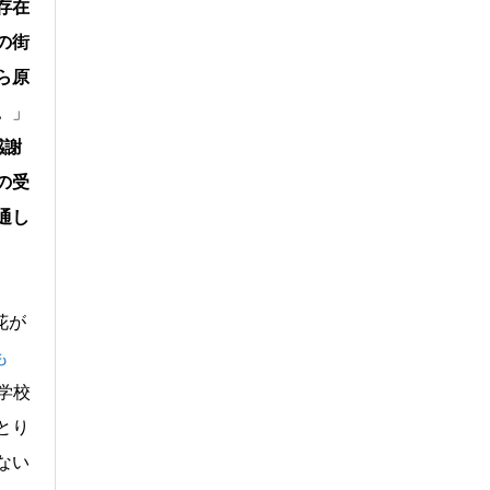
存在
の街
ら原
。
」
感謝
の受
通し
花が
も
学校
とり
ない