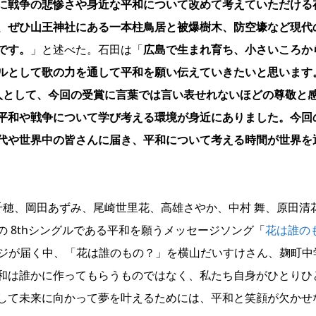
方に戦争の悲惨さや身近な平和について改めて考えていただける
、ぜひ山王神社にある一本柱鳥居と被爆樹木、防空壕など現代
です。
」と述べた。石田は「
広島で生まれ育ち、小さいころか
ルとして歌の力を通して平和を願い伝えていきたいと思います
人として、今回の受賞に言葉では言い表せれないほどの尊敬と
平和や戦争について学び考える環境が身近にありました。今回
代や世界中の皆さんに届き、平和について考える時間が世界を
田千穂、岡田あずみ、尾崎世里花、高雄さやか、中村 舞、原田清
の 8thシングルである平和を願うメッセージソング「
花は誰の
ージが届く中、「花は誰のもの？」を横山だいすけさん、麹町中
和は誰かに作ってもらうものではなく、私たち自身がひとりひ
して未来に向かって夢を叶えるためには、平和と笑顔が欠かせ