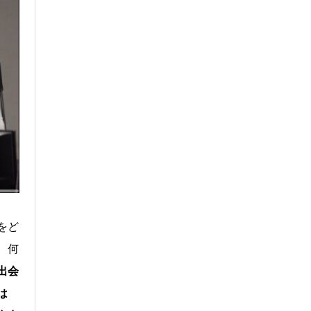
をど
、何
出会
は