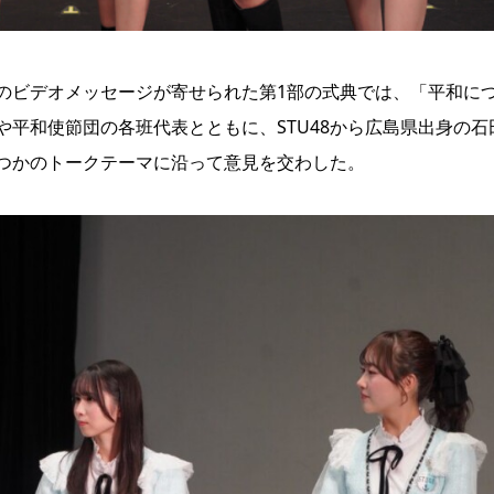
のビデオメッセージが寄せられた第1部の式典では、「平和に
平和使節団の各班代表とともに、STU48から広島県出身の石
つかのトークテーマに沿って意見を交わした。