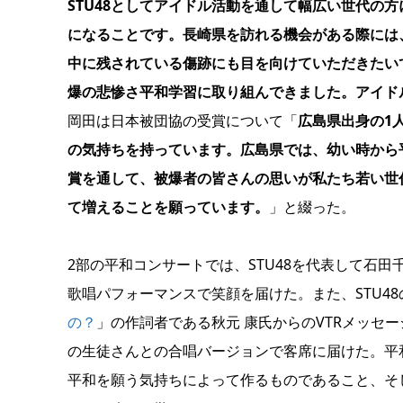
STU48としてアイドル活動を通して幅広い世代の
になることです。長崎県を訪れる機会がある際には
中に残されている傷跡にも目を向けていただきたい
爆の悲惨さ平和学習に取り組んできました。アイド
岡田は日本被団協の受賞について「
広島県出身の1
の気持ちを持っています。広島県では、幼い時から
賞を通して、被爆者の皆さんの思いが私たち若い世
て増えることを願っています。
」と綴った。
2部の平和コンサートでは、STU48を代表して石
歌唱パフォーマンスで笑顔を届けた。また、STU48
の？
」の作詞者である秋元 康氏からのVTRメッセ
の生徒さんとの合唱バージョンで客席に届けた。平
平和を願う気持ちによって作るものであること、そ