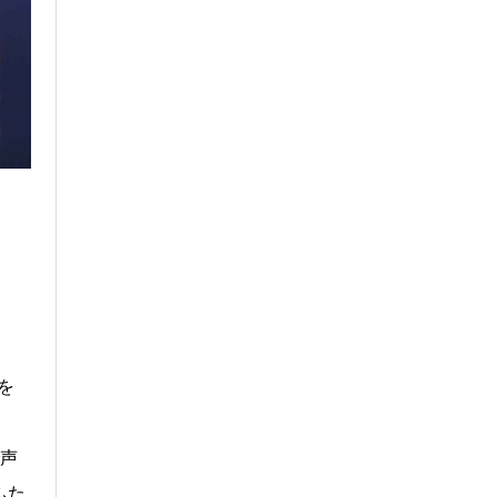
』を
で声
ふた