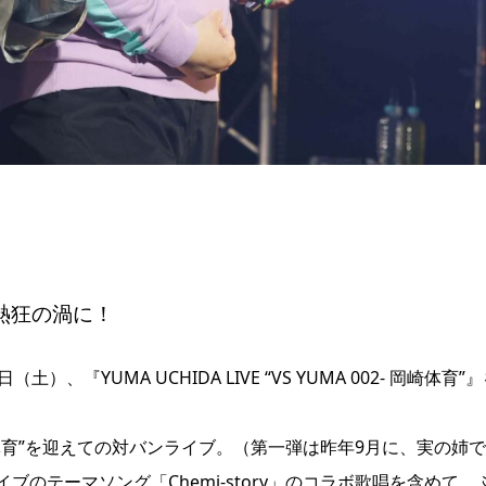
熱狂の渦に！
YUMA UCHIDA LIVE “VS YUMA 002- 岡崎体育”
育”を迎えての対バンライブ。（第一弾は昨年9月に、実の姉
のテーマソング「Chemi-story」のコラボ歌唱を含めて、