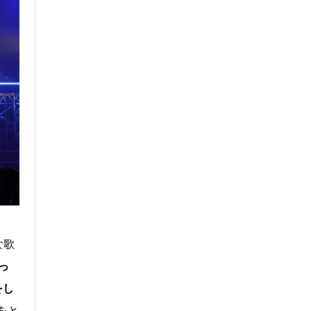
な歌
っ
をし
をと