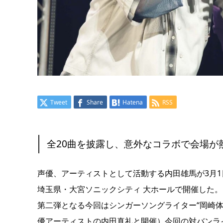
Tweet
Share
Hatena
RSS
全20曲を披露し、意外なコラボで会場が
声優、アーティストとして活動する内田雄馬が3月1日（土）、『
埼玉県・大宮ソニックシティ 大ホールで開催した。
第二弾となる今回はシンガーソングライター“岡崎体
優アーティストの内田真礼と開催）今回の対バンライブ