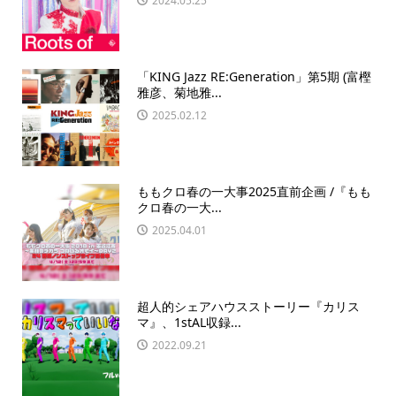
2024.05.25
「KING Jazz RE:Generation」第5期 (富樫
雅彦、菊地雅...
2025.02.12
ももクロ春の一大事2025直前企画 /『もも
クロ春の一大...
2025.04.01
超人的シェアハウスストーリー『カリス
マ』、1stAL収録...
2022.09.21