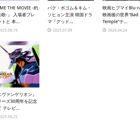
ME THE MOVIE -約
パク・ボゴム＆キム・
映画ヒプマイBlu-r
の歌-』 入場者プレ
ソヒョン主演 韓国ドラ
映画後の世界“Bad 
トと 本...
マ『グッド...
Temple”テ...
2025.08.19
2025.07.09
2026.04.24
エヴァンゲリオン』
リーズ30周年を記念
 テレビ...
2025.09.25