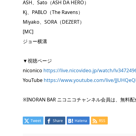
ASH、Sato（ASH DA HERO）
Kj、PABLO（The Ravens）
Miyako、SORA（DEZERT）
[MC]
ジョー横溝
▼視聴ページ
niconico
https://live.nicovideo.jp/watch/lv347249
YouTube
https://www.youtube.com/live/JJUHQeQ
※INORAN BAR ニコニコチャンネル会員は、
Tweet
Share
Hatena
RSS