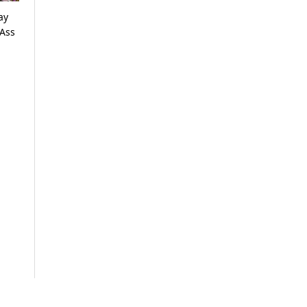
ay
Ass