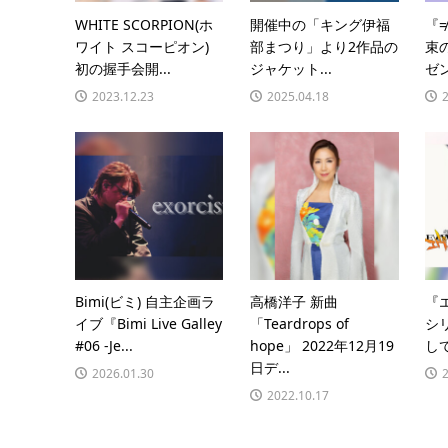
WHITE SCORPION(ホ
開催中の「キング伊福
『≠
ワイト スコーピオン)
部まつり」より2作品の
束
初の握手会開...
ジャケット...
ゼン
2023.12.23
2025.04.18
Bimi(ビミ) 自主企画ラ
高橋洋子 新曲
『
イブ『Bimi Live Galley
「Teardrops of
シ
#06 -Je...
hope」 2022年12月19
して
日デ...
2026.01.30
2022.10.17