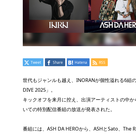
Tweet
Share
Hatena
RSS
世代もジャンルも越え、INORANが個性溢れる6組のアー
DIVE 2025」。
キックオフを来月に控え、出演アーティストの中から、ASH
いての特別配信番組の放送が発表された。
番組には、ASH DA HEROから、ASHとSato、The R