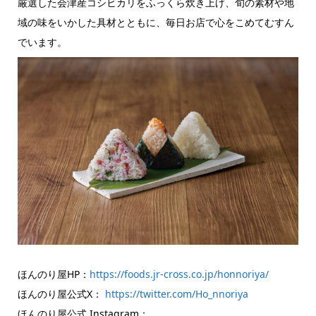
厳選した会津産コシヒカリをふっくら炊き上げ、旬の素材や地
域の味をいかした具材とともに、毎日お店で心をこめてむすん
でいます。
ほんのり屋HP：
https://foods.jr-cross.co.jp/honnoriya/
ほんのり屋公式X：
https://twitter.com/Ho_nnoriya
ほんのり屋公式 Instagram：