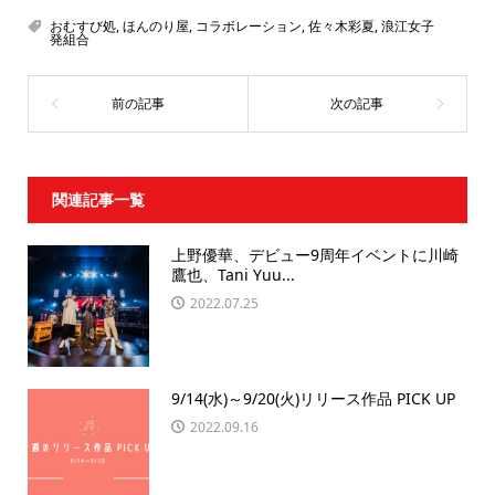
おむすび処
,
ほんのり屋
,
コラボレーション
,
佐々木彩夏
,
浪江女子
発組合
関連記事一覧
上野優華、デビュー9周年イベントに川崎
鷹也、Tani Yuu...
2022.07.25
9/14(水)～9/20(火)リリース作品 PICK UP
2022.09.16