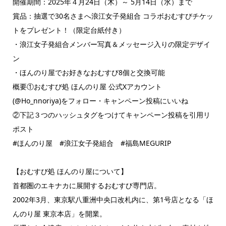
開催期間：2025年４月24日（木）～ 5月14日（水）まで
賞品：抽選で30名さまへ浪江女子発組合 コラボおむすびチケッ
トをプレゼント！（限定台紙付き）
・浪江女子発組合メンバー写真＆メッセージ入りの限定デザイ
ン
・ほんのり屋でお好きなおむすび8個と交換可能
概要①おむすび処 ほんのり屋 公式Xアカウント
(@Ho_nnoriya)をフォロー・キャンペーン投稿にいいね
②下記３つのハッシュタグをつけてキャンペーン投稿を引用リ
ポスト
#ほんのり屋 #浪江女子発組合 #福島MEGURIP
【おむすび処 ほんのり屋について】
首都圏のエキナカに展開するおむすび専門店。
2002年3月、東京駅八重洲中央口改札内に、第1号店となる「ほ
んのり屋 東京本店」を開業。