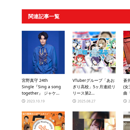
関連記事一覧
宮野真守 24th
VTuberグループ「あお
蒼
Single『Sing a song
ぎり高校」5ヶ月連続リ
(
together』 ジャケ...
リース第2...
曲「8
2023.10.19
2025.08.27