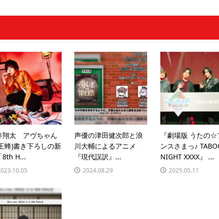
井翔太 アヴちゃん
声優の津田健次郎と浪
『劇場版 うたの☆
女王蜂)書き下ろしの新
川大輔によるアニメ
ンスさまっ♪ TABO
th H...
『現代誤訳』...
NIGHT XXXX』 ...
2023.10.05
2024.08.29
2025.05.11