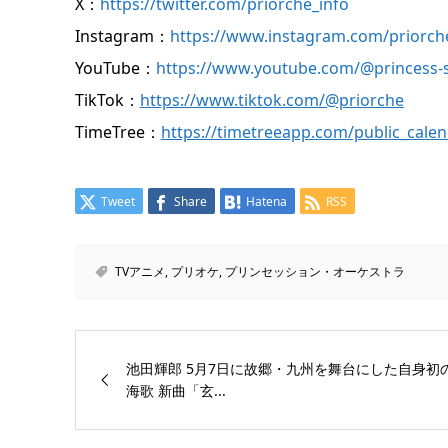
X：
https://twitter.com/priorche_info
Instagram：
https://www.instagram.com/priorche
YouTube：
https://www.youtube.com/@princess-
TikTok：
https://www.tiktok.com/@priorche
TimeTree：
https://timetreeapp.com/public_calen
Tweet
Share
Hatena
RSS
TVアニメ
,
プリオケ
,
プリンセッション・オーケストラ
池田輝郎 5月7日に故郷・九州を舞台にした自身初
海歌 新曲「玄...