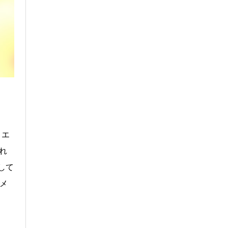
・エ
れ
して
メ