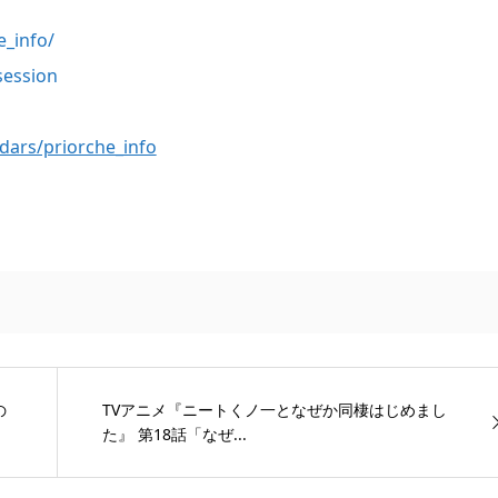
_info/
session
dars/priorche_info
の
TVアニメ『ニートくノ一となぜか同棲はじめまし
た』 第18話「なぜ...