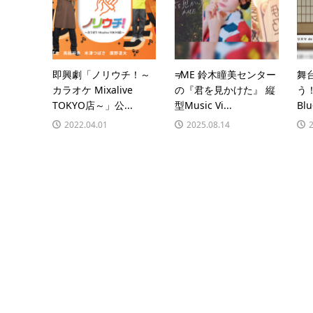
即興劇「ノリウチ！～
≠ME 鈴木瞳美センター
舞
カラオケ Mixalive
の『君を見かけた』 縦
う
TOKYO店～」公...
型Music Vi...
Bl
2022.04.01
2025.08.14