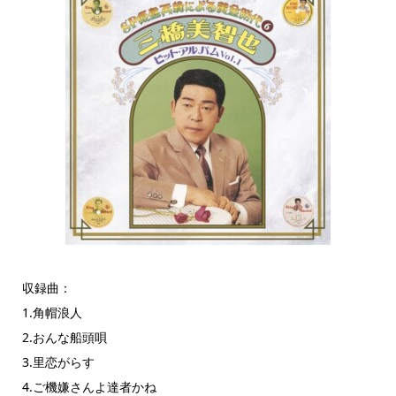
収録曲：
1.角帽浪人
2.おんな船頭唄
3.里恋がらす
4.ご機嫌さんよ達者かね