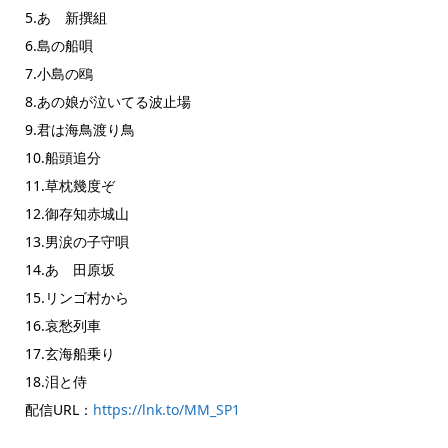
5.あゝ新撰組
6.島の船唄
7.小島の鴎
8.あの娘が泣いてる波止場
9.君は海鳥渡り鳥
10.船頭追分
11.草枕幾度ぞ
12.御存知赤城山
13.男涙の子守唄
14.あゝ田原坂
15.リンゴ村から
16.哀愁列車
17.玄海船乗り
18.泪と侍
配信URL：
https://lnk.to/MM_SP1