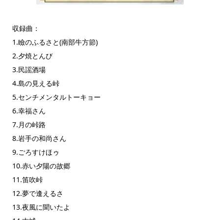
収録曲：
1.瞼のふるさと(南部牛方節)
2.夕焼とんび
3.民謡酒場
4.島の見える峠
5.センチメンタルトーキョー
6.幸福さん
7.月の峠路
8.岩手の和尚さん
9.ごろすけほゥ
10.赤い夕陽の故郷
11.笛吹峠
12.夢で逢えるさ
13.夜風に聞いたよ