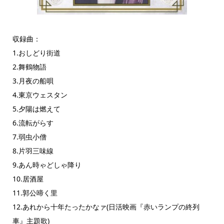
収録曲：
1.おしどり街道
2.舞鶴物語
3.月夜の船唄
4.東京ウェスタン
5.夕陽は燃えて
6.流転がらす
7.弱虫小僧
8.片羽三味線
9.あん時ゃどしゃ降り
10.居酒屋
11.郭公啼く里
12.あれから十年たったかなァ(日活映画『赤いランプの終列
車』主題歌)