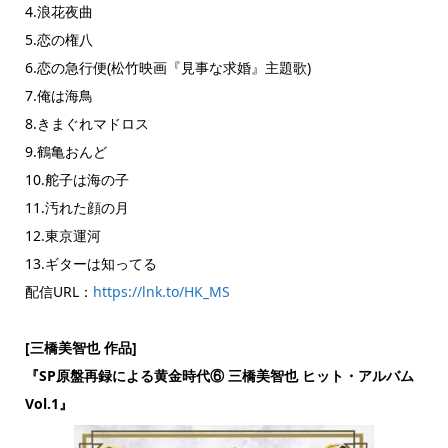
4.浪花夜曲
5.恋の権八
6.恋の急行便(松竹映画『見事な求婚』主題歌)
7.俺は海鳥
8.きまぐれマドロス
9.鶴亀おんど
10.舵子は海の子
11.汚れた顔の月
12.東京運河
13.ギターは知ってる
配信URL：
https://lnk.to/HK_MS
[三橋美智也 作品]
『SP原盤再録による黄金時代⑥ 三橋美智也 ヒット・アルバム
Vol.1』