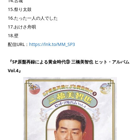
14.古城
15.祭り太鼓
16.たった一人の人でした
17.おけさ舟唄
18.壁
配信URL：
https://lnk.to/MM_SP3
『SP原盤再録による黄金時代⑨ 三橋美智也 ヒット・アルバム
Vol.4』