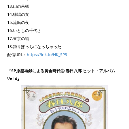
13.山の吊橋
14.鰊場の女
15.流転の夜
16.いとしの千代さ
17.東京の蟻
18.独りぽっちになっちゃった
配信URL：
https://lnk.to/HK_SP3
『SP原盤再録による黄金時代④ 春日八郎 ヒット・アルバム
Vol.4』