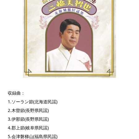
収録曲：
1.ソーラン節(北海道民謡)
2.木曽節(長野県民謡)
3.伊那節(長野県民謡)
4.郡上節(岐阜県民謡)
5.会津磐梯山(福島県民謡)