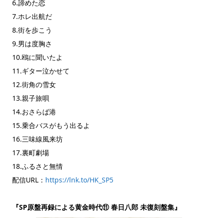
6.諦めた恋
7.ホレ出航だ
8.街を歩こう
9.男は度胸さ
10.鴎に聞いたよ
11.ギター泣かせて
12.街角の雪女
13.親子旅唄
14.おさらば港
15.乗合バスがもう出るよ
16.三味線風来坊
17.裏町劇場
18.ふるさと無情
配信URL：
https://lnk.to/HK_SP5
『SP原盤再録による黄金時代⑪ 春日八郎 未復刻盤集』