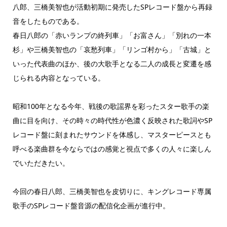
八郎、三橋美智也が活動初期に発売したSPレコード盤から再録
音をしたものである。
春日八郎の「赤いランプの終列車」「お富さん」「別れの一本
杉」や三橋美智也の「哀愁列車」「リンゴ村から」「古城」と
いった代表曲のほか、後の大歌手となる二人の成長と変遷を感
じられる内容となっている。
昭和100年となる今年、戦後の歌謡界を彩ったスター歌手の楽
曲に目を向け、その時々の時代性が色濃く反映された歌詞やSP
レコード盤に刻まれたサウンドを体感し、マスターピースとも
呼べる楽曲群を今ならではの感覚と視点で多くの人々に楽しん
でいただきたい。
今回の春日八郎、三橋美智也を皮切りに、キングレコード専属
歌手のSPレコード盤音源の配信化企画が進行中。