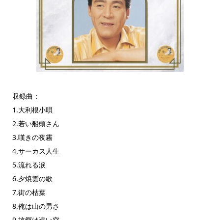
収録曲：
1.大利根小唄
2.若い船頭さん
3.嘆きの夜霧
4.サーカス人生
5.流れる涙
6.夕焼雲の歌
7.街の枯葉
8.俺は山の男さ
9.故郷は遠い空