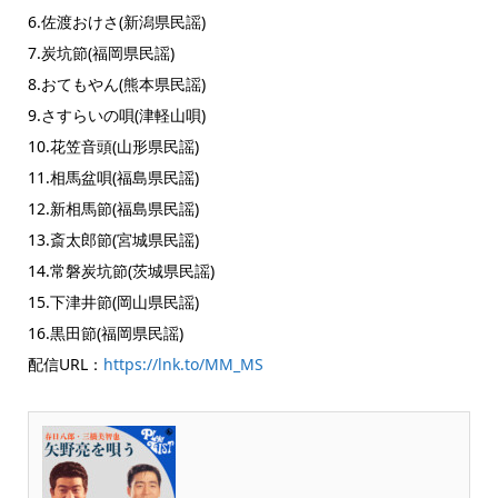
6.佐渡おけさ(新潟県民謡)
7.炭坑節(福岡県民謡)
8.おてもやん(熊本県民謡)
9.さすらいの唄(津軽山唄)
10.花笠音頭(山形県民謡)
11.相馬盆唄(福島県民謡)
12.新相馬節(福島県民謡)
13.斎太郎節(宮城県民謡)
14.常磐炭坑節(茨城県民謡)
15.下津井節(岡山県民謡)
16.黒田節(福岡県民謡)
配信URL：
https://lnk.to/MM_MS