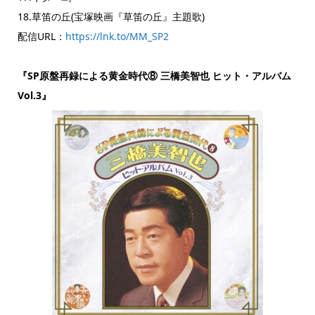
18.草笛の丘(宝塚映画『草笛の丘』主題歌)
配信URL：
https://lnk.to/MM_SP2
『SP原盤再録による黄金時代⑧ 三橋美智也 ヒット・アルバム
Vol.3』