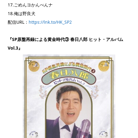
17.ごめんヨかんべんナ
18.俺は野良犬
配信URL：
https://lnk.to/HK_SP2
『SP原盤再録による黄金時代③ 春日八郎 ヒット・アルバム
Vol.3』