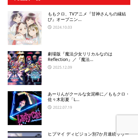
ももクロ、TVアニメ『甘神さんちの縁結
び』オープニン...
2024.10.03
劇場版『魔法少女リリカルなのは
Reflection』／『魔法...
2025.12.09
あーりんがクールな女泥棒に／ももクロ・
佐々木彩夏「L...
2022.07.19
ヒプマイ ディビジョン別7か月連続リリー