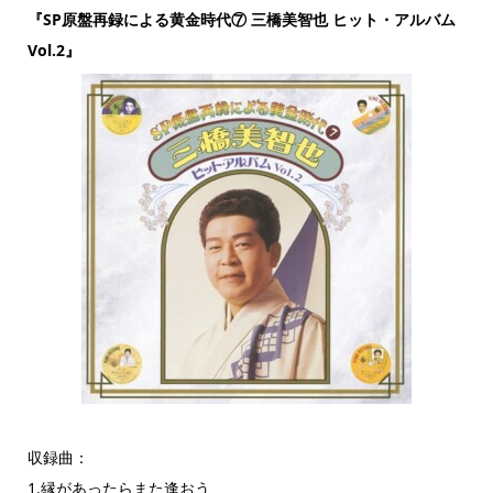
『SP原盤再録による黄金時代⑦ 三橋美智也 ヒット・アルバム
Vol.2』
収録曲：
1.縁があったらまた逢おう