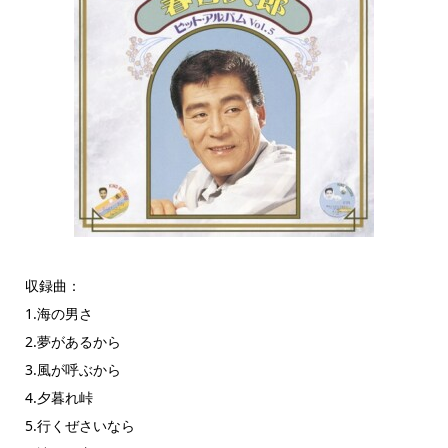
収録曲：
1.海の男さ
2.夢があるから
3.風が呼ぶから
4.夕暮れ峠
5.行くぜさいなら