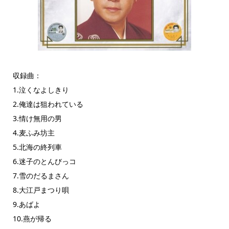
収録曲：
1.泣くなよしきり
2.俺達は狙われている
3.情け無用の男
4.麦ふみ坊主
5.北海の終列車
6.迷子のとんびっコ
7.雪のだるまさん
8.大江戸まつり唄
9.あばよ
10.燕が帰る