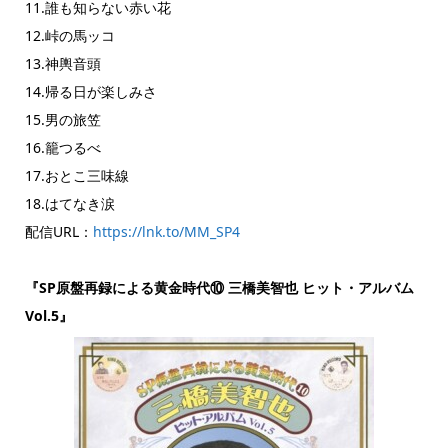
11.誰も知らない赤い花
12.峠の馬ッコ
13.神輿音頭
14.帰る日が楽しみさ
15.男の旅笠
16.籠つるべ
17.おとこ三味線
18.はてなき涙
配信URL：
https://lnk.to/MM_SP4
『SP原盤再録による黄金時代⑩ 三橋美智也 ヒット・アルバム
Vol.5』