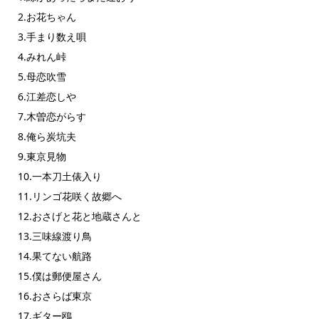
2.お花ちゃん
3.手まり数え唄
4.みれん峠
5.母恋吹雪
6.江差恋しや
7.木曽恋がらす
8.俺ら炭坑夫
9.東京見物
10.一本刀土俵入り
11.リンゴ花咲く故郷へ
12.おさげと花と地蔵さんと
13.三味線渡り鳥
14.果てない航路
15.僕は郵便屋さん
16.おさらば東京
17.ギター鴎