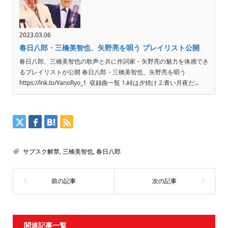
2023.03.06
春日八郎・三橋美智也、矢野亮を唄う プレイリスト公開
春日八郎、三橋美智也の歌声と共に作詞家・矢野亮の魅力を体感でき
るプレイリストが公開 春日八郎・三橋美智也、矢野亮を唄う
https://lnk.to/YanoRyo_1 収録曲一覧 1.峠は夕焼け 2.青い月夜だ...
サブスク解禁
,
三橋美智也
,
春日八郎
関連記事一覧