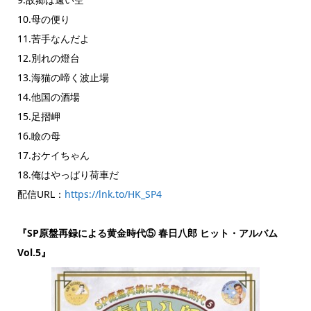
10.母の便り
11.苦手なんだよ
12.別れの燈台
13.海猫の啼く波止場
14.他国の酒場
15.足摺岬
16.瞼の母
17.おケイちゃん
18.俺はやっぱり荷車だ
配信URL：
https://lnk.to/HK_SP4
『SP原盤再録による黄金時代⑤ 春日八郎 ヒット・アルバム
Vol.5』