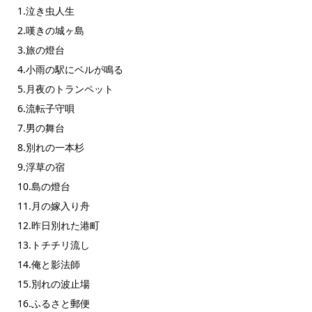
1.泣き虫人生
2.嘆きの城ヶ島
3.旅の燈台
4.小雨の駅にベルが鳴る
5.月夜のトランペット
6.流転子守唄
7.男の舞台
8.別れの一本杉
9.浮草の宿
10.島の燈台
11.月の嫁入り舟
12.昨日別れた港町
13.トチチリ流し
14.俺と影法師
15.別れの波止場
16.ふるさと郵便