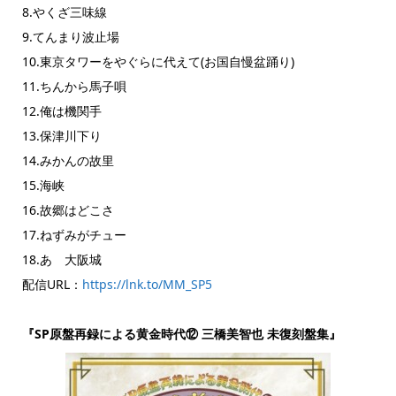
8.やくざ三味線
9.てんまり波止場
10.東京タワーをやぐらに代えて(お国自慢盆踊り)
11.ちんから馬子唄
12.俺は機関手
13.保津川下り
14.みかんの故里
15.海峡
16.故郷はどこさ
17.ねずみがチュー
18.あゝ大阪城
配信URL：
https://lnk.to/MM_SP5
『SP原盤再録による黄金時代⑫ 三橋美智也 未復刻盤集』