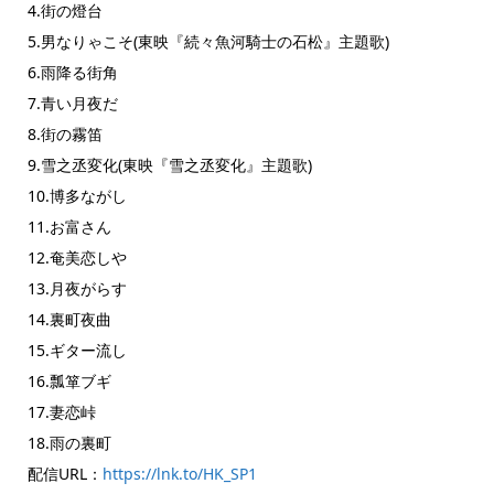
4.街の燈台
5.男なりゃこそ(東映『続々魚河騎士の石松』主題歌)
6.雨降る街角
7.青い月夜だ
8.街の霧笛
9.雪之丞変化(東映『雪之丞変化』主題歌)
10.博多ながし
11.お富さん
12.奄美恋しや
13.月夜がらす
14.裏町夜曲
15.ギター流し
16.瓢箪ブギ
17.妻恋峠
18.雨の裏町
配信URL：
https://lnk.to/HK_SP1