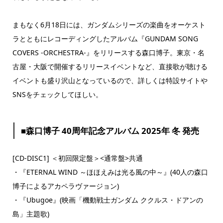
まもなく6月18日には、ガンダムシリーズの楽曲をオーケスト
ラとともにレコーディングしたアルバム『GUNDAM SONG
COVERS -ORCHESTRA-』をリリースする森口博子。東京・名
古屋・大阪で開催するリリースイベントなど、直接歌が聴ける
イベントも盛り沢山となっているので、詳しくは特設サイトや
SNSをチェックしてほしい。
■森口博子 40周年記念アルバム 2025年 冬 発売
[CD-DISC1] ＜初回限定盤＞<通常盤>共通
・『ETERNAL WIND ～ほほえみは光る風の中～』(40人の森口
博子によるアカペラヴァージョン)
・『Ubugoe』(映画「機動戦士ガンダム ククルス・ドアンの
島」主題歌)