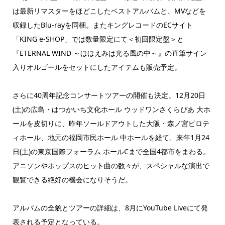
は最新リマスターをほどこしたベストアルバムと、MVなどを
収録したBlu-rayを同梱。またキングレコードのECサイト
「KING e-SHOP」では数量限定にて＜初回限定盤＞と
『ETERNAL WIND ～ほほえみは光る風の中～』の直筆サイン
入りオルゴールをセットにしたアイテムも販売予定。
さらに40周年記念コンサートツアーの開催も決定。12月20日
(土)の広島・はつかいち文化ホール ウッドワンさくらぴあ 大ホ
ールを皮切りに、昨年ソールドアウトした大阪・森ノ宮ピロテ
ィホール、地元の福岡市民ホール 中ホールを経て、来年1月24
日(土)の東京国際フォーラム ホールCまで全国4都市をまわる。
アニソンやポップスのヒット曲の数々が、スペシャルな演出で
観覧できる絶好の機会になりそうだ。
アルバムの全貌とツアーの詳細は、8月にYouTube Liveにて発
表される予定となっている。