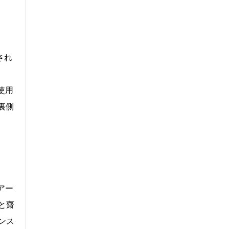
され
使用
裏側
アー
と齋
インス