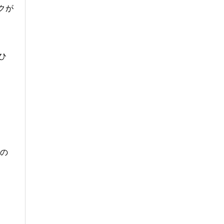
クが
ひ
くの