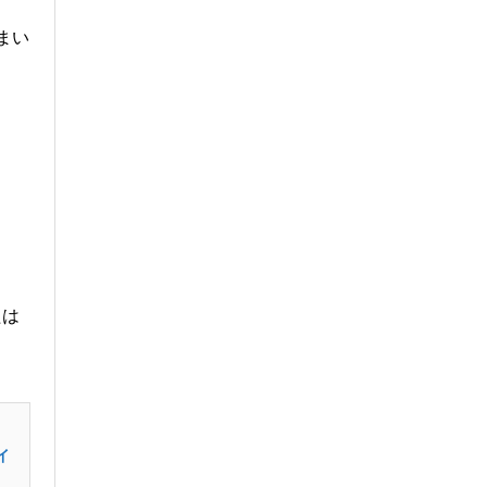
まい
たは
イ