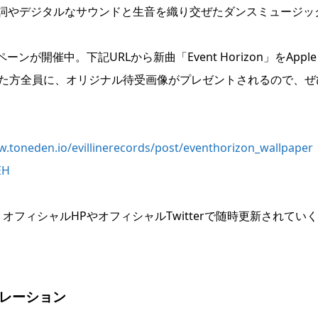
詞やデジタルなサウンドと生音を織り交ぜたダンスミュージッ
ャンペーンが開催中。下記URLから新曲「Event Horizon」をApple
いただいた方全員に、オリジナル待受画像がプレゼントされるので、ぜ
w.toneden.io/evillinerecords/post/eventhorizon_wallpaper
EH
フィシャルHPやオフィシャルTwitterで随時更新されてい
ボレーション