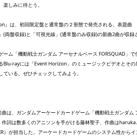
、楽しみに待とう。
t Horizon』は、初回限定盤と通常盤の２形態で発売される。表題曲
motion」(両盤収録)と「可視光線」(通常盤のみ収録)の新曲2曲が収録
ム「機動戦士ガンダム アーセナルベース FORSQUAD」で
-rayには「Event Horizon」のミュージックビデオとその
している。ぜひチェックしてみよう。
中。本楽曲は、ガンダムアーケードカードゲーム「機動戦士ガンダム 
り、作詞は数多くのアニソンを手がける藤林聖子、作曲はharuka
（LEONAIR）が担当した。アーケードカードゲームのシステム性から