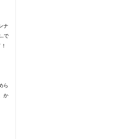
ンナ
…で
イ！
めら
。か