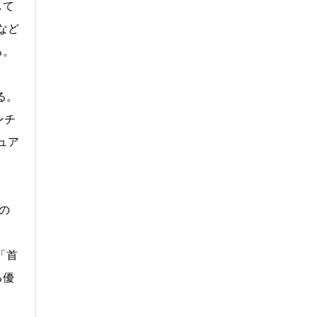
して
など
る。
る。
ンチ
ュア
の
「首
る優