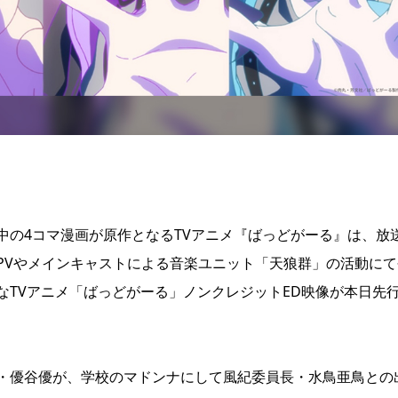
中の4コマ漫画が原作となるTVアニメ『ばっどがーる』は、放
PVやメインキャストによる音楽ユニット「天狼群」の活動にて
なTVアニメ「ばっどがーる」ノンクレジットED映像が本日先
・優谷優が、学校のマドンナにして風紀委員長・水鳥亜鳥との