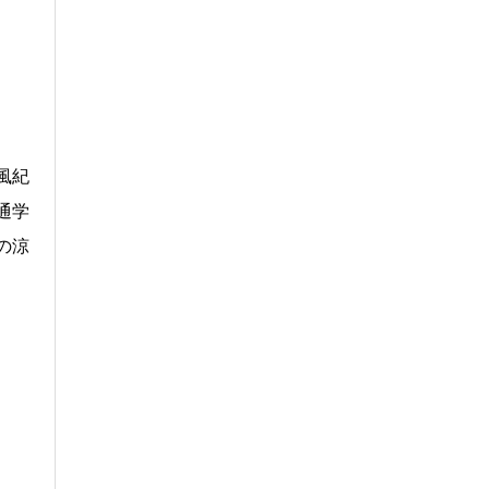
風紀
通学
の涼