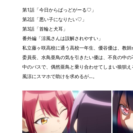
第1話「今日からばっどがーる♡」
第2話「悪い子になりたい♡」
第3話「首輪と犬耳」
番外編「涼風さんは誤解されやすい」
私立藤ヶ咲高校に通う高校一年生、優谷優は、教師
委員長、水鳥亜鳥の気を引きたい優は、不良の中の不
中のバスで、偶然亜鳥と乗り合わせてしまい狼狽え
風涼にスマホで助けを求めるが…。