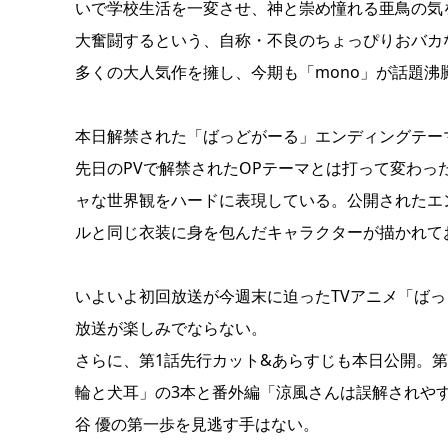
いで学校生活を一変させ、神と崇め憧れる亜鳥の気を
大奮闘するという、自称・不良のちょっぴりおバカ
多くの大人気作を擁し、今期も「mono」が話題沸
本日解禁された「ばっどがーる」エンディングテーマ・天
先日のPVで解禁されたOPテーマとは打って変わ
ャな世界観をハードに表現している。公開されたエ
ルと同じ衣装に身を包んだキャラクターが描かれて
いよいよ初回放送が今週末に迫ったTVアニメ「ば
放送が楽しみでならない。
さらに、第1話先行カット&あらすじも本日公開。
輪と犬耳」の3本と番外編「涼風さんは誤解されや
谷 優の第一歩を見逃す手はない。