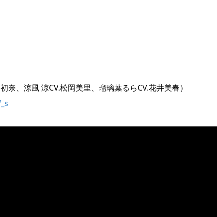
宮初奈、涼風 涼CV.松岡美里、瑠璃葉るらCV.花井美春）
W_s