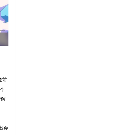
送前
今
行解
出会