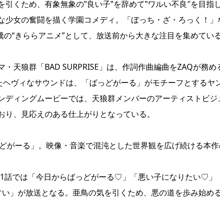
引くため、有象無象の‟良い子‟を辞めて‟ワルい不良″を目指
な少女の奮闘を描く学園コメディ。「ぼっち・ざ・ろっく！」
騰の“きららアニメ”として、放送前から大きな注目を集めてい
狼群「BAD SURPRISE」は、作詞作曲編曲をZAQが務め
ったヘヴィなサウンドは、「ばっどがーる」がモチーフとするヤ
ンディングムービーでは、天狼群メンバーのアーティストビジ
おり、見応えのある仕上がりとなっている。
っどがーる」。映像・音楽で混沌とした世界観を広げ続ける本作
第1話では「今日からばっどがーる♡」「悪い子になりたい♡」
すい」が放送となる。亜鳥の気を引くため、悪の道を歩み始め