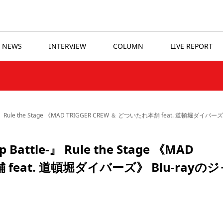
NEWS
INTERVIEW
COLUMN
LIVE REPORT
le-』 Rule the Stage 《MAD TRIGGER CREW ＆ どついたれ本舗 feat. 道頓
attle-』 Rule the Stage 《MAD
舗 feat. 道頓堀ダイバーズ》 Blu-rayの