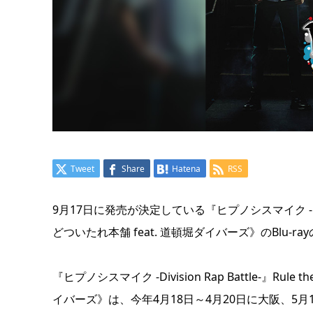
Tweet
Share
Hatena
RSS
9月17日に発売が決定している『ヒプノシスマイク -Division 
どついたれ本舗 feat. 道頓堀ダイバーズ》のBlu
『ヒプノシスマイク -Division Rap Battle-』Rule 
イバーズ》は、今年4月18日～4月20日に大阪、5