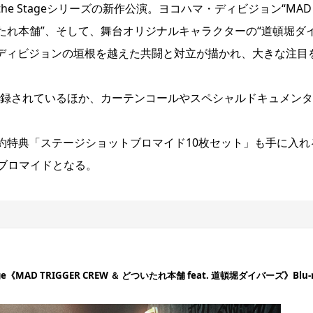
』Rule the Stageシリーズの新作公演。ヨコハマ・ディビジョン“MAD
どついたれ本舗”、そして、舞台オリジナルキャラクターの“道頓堀ダ
、ディビジョンの垣根を越えた共闘と対立が描かれ、大きな注目
なく収録されているほか、カーテンコールやスペシャルドキュメン
予約特典「ステージショットブロマイド10枚セット」も手に入れ
ブロマイドとなる。
Stage《MAD TRIGGER CREW ＆ どついたれ本舗 feat. 道頓堀ダイバーズ》Blu-