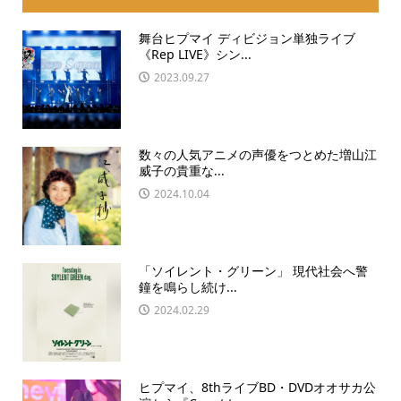
舞台ヒプマイ ディビジョン単独ライブ
《Rep LIVE》シン...
2023.09.27
数々の人気アニメの声優をつとめた増山江
威子の貴重な...
2024.10.04
「ソイレント・グリーン」 現代社会へ警
鐘を鳴らし続け...
2024.02.29
ヒプマイ、8thライブBD・DVDオオサカ公