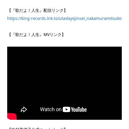
【『歌だよ！人生』配信リンク】
https://king-records.lnk.to/utadayojinsei_nakamuramitsuko
【『歌だよ！人生』MVリンク】