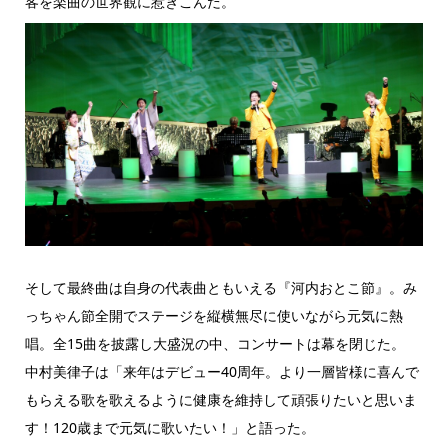
客を楽曲の世界観に惹きこんだ。
そして最終曲は自身の代表曲ともいえる『河内おとこ節』。み
っちゃん節全開でステージを縦横無尽に使いながら元気に熱
唱。全15曲を披露し大盛況の中、コンサートは幕を閉じた。
中村美律子は「来年はデビュー40周年。より一層皆様に喜んで
もらえる歌を歌えるように健康を維持して頑張りたいと思いま
す！120歳まで元気に歌いたい！」と語った。