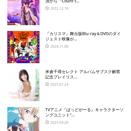
演から『Count t...
2022.12.16
『カリスマ』舞台版Blu-ray＆DVDのダイ
ジェスト映像が...
2024.11.08
米倉千尋セレクト アルバムサブスク解禁
記念プレイリス...
2025.01.24
TVアニメ『ばっどがーる』キャラクターソ
ングユニット“...
2025.04.28