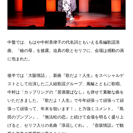
中盤では、もはや中村美律子の代名詞ともいえる長編歌謡浪
曲、「瞼の母」を披露。迫真の歌とセリフに、会場は感動の渦
に包まれた。
後半では「大阪情話」、新曲『歌だよ！人生』をスペシャルゲ
ストとして出演した二人組歌謡グループ、風輪とともに歌唱。
中村は「カップリングの『居酒屋ばなし』も併せて素敵な曲を
いただきました。『歌だよ！人生』で今年頑張って頑張って頑
張って頑張って、年末を狙います！」と力強くコメント。『島
田のブンブン』、『無法松の恋』と続けて会場を明るく盛り上
げると、セリフ入りの名曲『浪花しぐれ』、『壺坂情話』で観