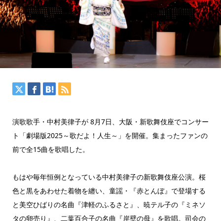
演歌歌手・中村美律子が 8月7日、大阪・新歌舞伎座でコンサー
ト「劇場版2025～歌だよ！人生～」を開催。集まったファンの
前で全15曲を歌唱した。
もはや毎年恒例となっている中村美律子の新歌舞伎座公演。桜
色と黒をあわせた着物を纏い、童謡・『赤とんぼ』で登場する
と美空ひばりの名曲『津軽のふるさと』、暁テル子の『ミネソ
タの卵売り』、二葉百合子の名曲『岸壁の母』を歌唱。司会の