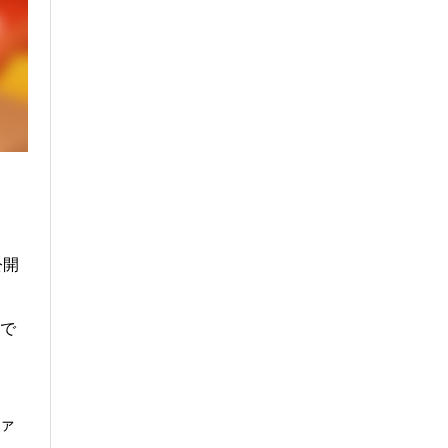
公開
中で
ァ