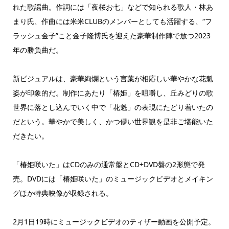
れた歌謡曲。作詞には「夜桜お七」などで知られる歌人・林あ
まり氏、作曲には米米CLUBのメンバーとしても活躍する、“フ
ラッシュ金子”こと金子隆博氏を迎えた豪華制作陣で放つ2023
年の勝負曲だ。
新ビジュアルは、豪華絢爛という言葉が相応しい華やかな花魁
姿が印象的だ。制作にあたり「椿姫」を咀嚼し、丘みどりの歌
世界に落とし込んでいく中で「花魁」の表現にたどり着いたの
だという。華やかで美しく、かつ儚い世界観を是非ご堪能いた
だきたい。
「椿姫咲いた」はCDのみの通常盤とCD+DVD盤の2形態で発
売。DVDには「椿姫咲いた」のミュージックビデオとメイキン
グほか特典映像が収録される。
2月1日19時にミュージックビデオのティザー動画を公開予定。