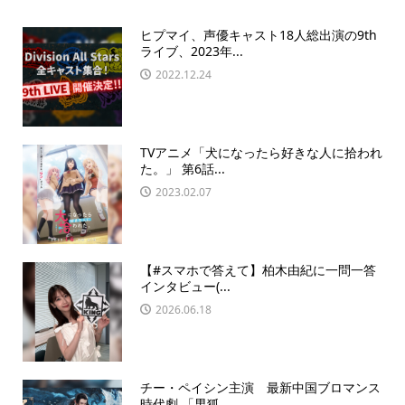
ヒプマイ、声優キャスト18人総出演の9th
ライブ、2023年...
2022.12.24
TVアニメ「犬になったら好きな人に拾われ
た。」 第6話...
2023.02.07
【#スマホで答えて】柏木由紀に一問一答
インタビュー(...
2026.06.18
チー・ペイシン主演 最新中国ブロマンス
時代劇 「男狐...