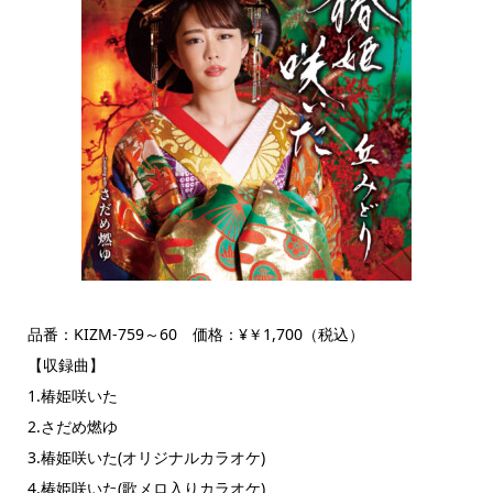
品番：KIZM-759～60 価格：¥￥1,700（税込）
【収録曲】
1.椿姫咲いた
2.さだめ燃ゆ
3.椿姫咲いた(オリジナルカラオケ)
4.椿姫咲いた(歌メロ入りカラオケ)