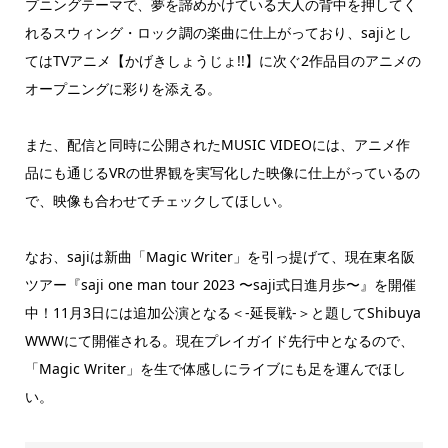
プニングテーマで、夢を諦めかけている大人の背中を押してく
れるスウィング・ロック調の楽曲に仕上がっており、sajiとし
てはTVアニメ【かげきしょうじょ!!】に次ぐ2作品目のアニメの
オープニングに彩りを添える。
また、配信と同時に公開されたMUSIC VIDEOには、アニメ作
品にも通じるVRの世界観を実写化した映像に仕上がっているの
で、映像も合わせてチェックしてほしい。
なお、sajiは新曲「Magic Writer」を引っ提げて、現在東名阪
ツアー『saji one man tour 2023 〜saji式日進月歩〜』を開催
中！11月3日には追加公演となる＜-延長戦-＞と題してShibuya
WWWにて開催される。現在プレイガイド先行中となるので、
「Magic Writer」を生で体感しにライブにも足を運んでほし
い。