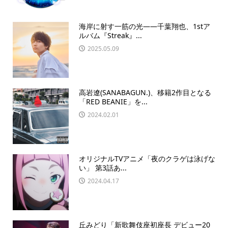
海岸に射す一筋の光――千葉翔也、1stア
ルバム『Streak』...
2025.05.09
高岩遼(SANABAGUN.)、移籍2作目となる
「RED BEANIE」を...
2024.02.01
オリジナルTVアニメ「夜のクラゲは泳げな
い」 第3話あ...
2024.04.17
丘みどり「新歌舞伎座初座長 デビュー20