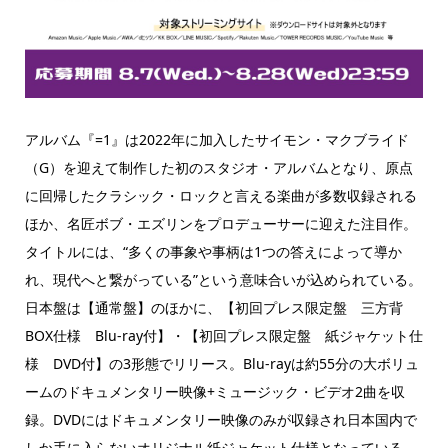
アルバム『=1』は2022年に加入したサイモン・マクブライド
（G）を迎えて制作した初のスタジオ・アルバムとなり、原点
に回帰したクラシック・ロックと言える楽曲が多数収録される
ほか、名匠ボブ・エズリンをプロデューサーに迎えた注目作。
タイトルには、“多くの事象や事柄は1つの答えによって導か
れ、現代へと繋がっている”という意味合いが込められている。
日本盤は【通常盤】のほかに、【初回プレス限定盤 三方背
BOX仕様 Blu-ray付】・【初回プレス限定盤 紙ジャケット仕
様 DVD付】の3形態でリリース。Blu-rayは約55分の大ボリュ
ームのドキュメンタリー映像+ミュージック・ビデオ2曲を収
録。DVDにはドキュメンタリー映像のみが収録され日本国内で
しか手に入らないオリジナル紙ジャケット仕様となっている。