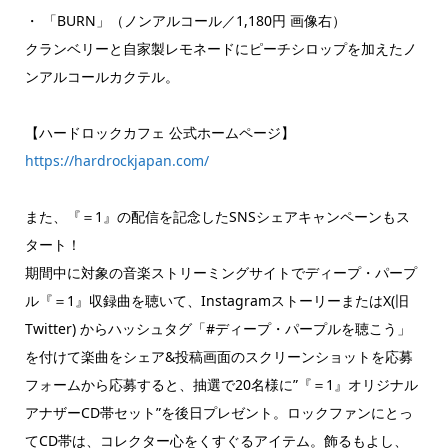
・ 「BURN」（ノンアルコール／1,180円 画像右）
クランベリーと自家製レモネードにピーチシロップを加えたノ
ンアルコールカクテル。
【ハードロックカフェ 公式ホームページ】
https://hardrockjapan.com/
また、『＝1』の配信を記念したSNSシェアキャンペーンもス
タート！
期間中に対象の音楽ストリーミングサイトでディープ・パープ
ル『＝1』収録曲を聴いて、InstagramストーリーまたはX(旧
Twitter) からハッシュタグ「#ディープ・パープルを聴こう」
を付けて楽曲をシェア&投稿画面のスクリーンショットを応募
フォームから応募すると、抽選で20名様に”『＝1』オリジナル
アナザーCD帯セット”を後日プレゼント。ロックファンにとっ
てCD帯は、コレクター心をくすぐるアイテム。飾るもよし、