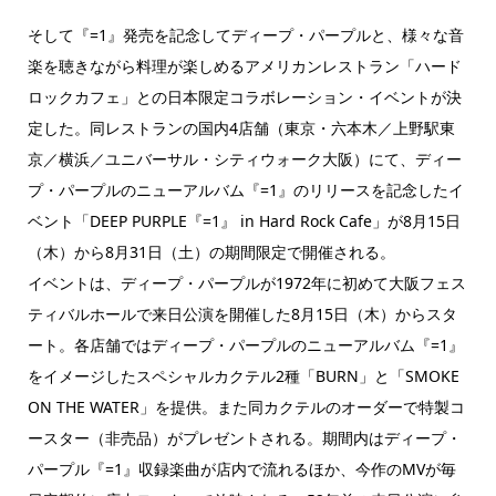
そして『=1』発売を記念してディープ・パープルと、様々な音
楽を聴きながら料理が楽しめるアメリカンレストラン「ハード
ロックカフェ」との日本限定コラボレーション・イベントが決
定した。同レストランの国内4店舗（東京・六本木／上野駅東
京／横浜／ユニバーサル・シティウォーク大阪）にて、ディー
プ・パープルのニューアルバム『=1』のリリースを記念したイ
ベント「DEEP PURPLE『=1』 in Hard Rock Cafe」が8月15日
（木）から8月31日（土）の期間限定で開催される。
イベントは、ディープ・パープルが1972年に初めて大阪フェス
ティバルホールで来日公演を開催した8月15日（木）からスタ
ート。各店舗ではディープ・パープルのニューアルバム『=1』
をイメージしたスペシャルカクテル2種「BURN」と「SMOKE
ON THE WATER」を提供。また同カクテルのオーダーで特製コ
ースター（非売品）がプレゼントされる。期間内はディープ・
パープル『=1』収録楽曲が店内で流れるほか、今作のMVが毎