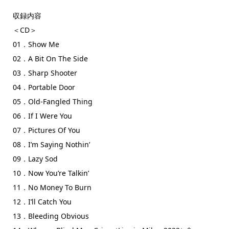
収録内容
＜CD＞
01．Show Me
02．A Bit On The Side
03．Sharp Shooter
04．Portable Door
05．Old-Fangled Thing
06．If I Were You
07．Pictures Of You
08．I’m Saying Nothin’
09．Lazy Sod
10．Now You’re Talkin’
11．No Money To Burn
12．I’ll Catch You
13．Bleeding Obvious