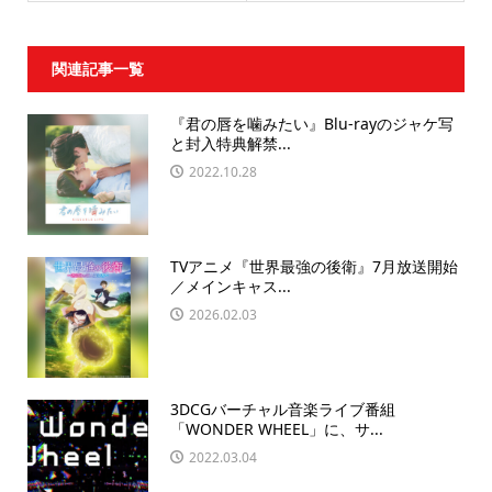
関連記事一覧
『君の唇を噛みたい』Blu-rayのジャケ写
と封入特典解禁...
2022.10.28
TVアニメ『世界最強の後衛』7月放送開始
／メインキャス...
2026.02.03
3DCGバーチャル音楽ライブ番組
「WONDER WHEEL」に、サ...
2022.03.04