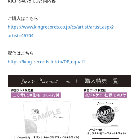
KICP-94075 CDと同内容
ご購入はこちら
https://www.kingrecords.co.jp/cs/artist/artist.aspx?
artist=46704
配信はこちら
https://king-records.lnk.to/DP_equal1