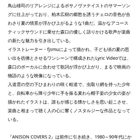
鳥山雄司のリアレンジによるボサノヴァテイストのサマーソン
グに仕上がっており、柏木広樹の郷愁を誘うチェロの音色が合
わさり夏の情景が浮かび上がるような1曲だ。温かなアコース
ティックサウンドに乗せた森口の優しく語りかける歌声が楽曲
の新たな魅力を引き出している。
イラストレーター・fjsmuによって描かれ、子ども頃の夏の思
い出を彷彿とさせるワンシーンで構成されたLyric Videoでは、
森口のボーカルに合わせて歌詞が浮かび上がり、まるで映画の
物語のような映像になっている。
入道雲の空の下ひまわりの咲く畦道で、虫取り網を持った少年
と、自転車から降り少年に手を振る麦わら帽子姿の少女の姿が
描かれたイラストは、誰もが感じる懐かしさを思い起こさせ、
楽曲と相まって聴く人の心に響くノスタルジーな作品となって
いる。
『ANISON COVERS 2』は前作に引き続き、1980～90年代にか