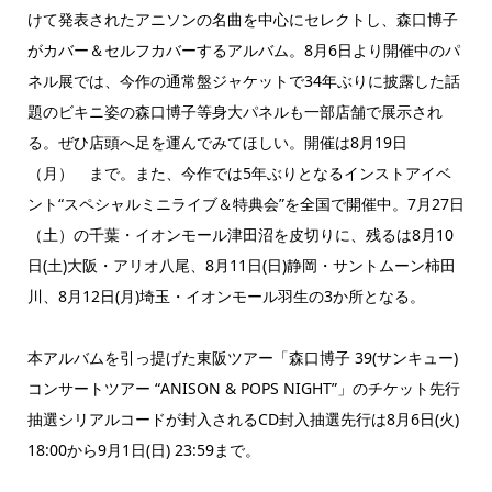
けて発表されたアニソンの名曲を中心にセレクトし、森口博子
がカバー＆セルフカバーするアルバム。8月6日より開催中のパ
ネル展では、今作の通常盤ジャケットで34年ぶりに披露した話
題のビキニ姿の森口博子等身大パネルも一部店舗で展示され
る。ぜひ店頭へ足を運んでみてほしい。開催は8月19日
（月） まで。また、今作では5年ぶりとなるインストアイベ
ント“スペシャルミニライブ＆特典会”を全国で開催中。7月27日
（土）の千葉・イオンモール津田沼を皮切りに、残るは8月10
日(土)大阪・アリオ八尾、8月11日(日)静岡・サントムーン柿田
川、8月12日(月)埼玉・イオンモール羽生の3か所となる。
本アルバムを引っ提げた東阪ツアー「森口博子 39(サンキュー)
コンサートツアー “ANISON & POPS NIGHT”」のチケット先行
抽選シリアルコードが封入されるCD封入抽選先行は8月6日(火)
18:00から9月1日(日) 23:59まで。