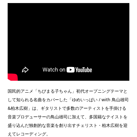
国民的アニメ「ちびまる子ちゃん」初代オープニングテーマと
して知られる名曲をカバーした「ゆめいっぱい / with 鳥山雄司
&柏木広樹」は、ギタリストで多数のアーティストを手掛ける
音楽プロデューサーの鳥山雄司に加えて、多国籍なテイストを
盛り込んだ独創的な音楽を創り出すチェリスト・柏木広樹を迎
えてレコーディング。