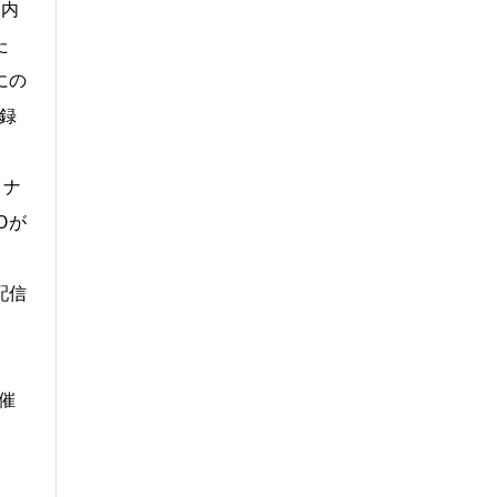
な内
た
にの
録
イナ
EOが
配信
開催