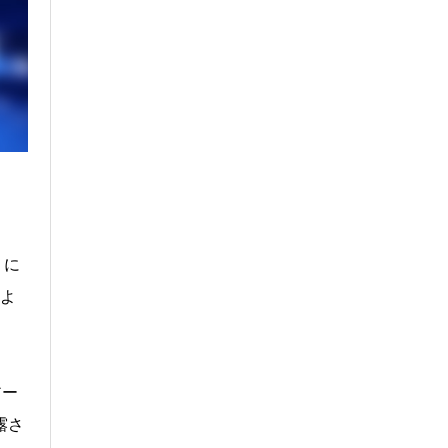
』に
』よ
アー
露さ