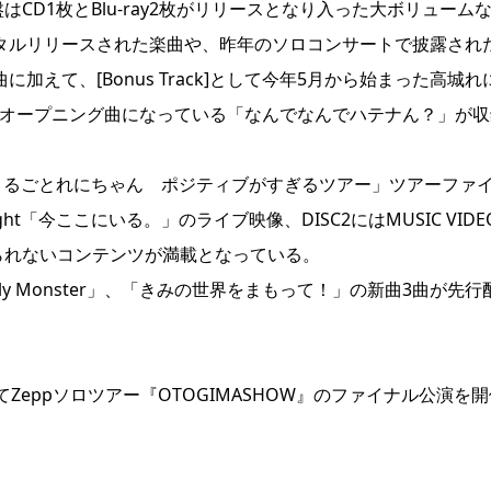
CD1枚とBlu-ray2枚がリリースとなり入った大ボリューム
ジタルリリースされた楽曲や、昨年のソロコンサートで披露され
に加えて、[Bonus Track]として今年5月から始まった高城れ
のオープニング曲になっている「なんでなんでハテナん？」が収
と10年まるごとれにちゃん ポジティブがすぎるツアー」ツアーファ
 Flight「今ここにいる。」のライブ映像、DISC2にはMUSIC VID
られないコンテンツが満載となっている。
y Monster」、「きみの世界をまもって！」の新曲3曲が先行
amaにてZeppソロツアー『OTOGIMASHOW』のファイナル公演を