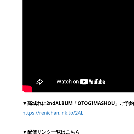
▼高城れに2ndALBUM「OTOGIMASHOU」ご予
https://renichan.lnk.to/2AL
▼配信リンク一覧はこちら