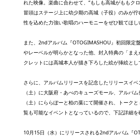
れた映像。楽曲に合わせて、“もしも高城がももク
冒頭はステージ上に幼少期の高城（子役）のみが佇
性を込めた力強い歌唱のハーモニーをぜひ観てほし
また、2ndアルバム『OTOGIMASHOU』初回限
やレーベルが明らかとなった他、封入特典の「まえ
クレットには高城本人が描き下ろした絵が挿絵とし
さらに、アルバムリリースを記念したリリースイベン
（土）に大阪府・あべのキューズモール、アルバム発
（土）にららぽーと柏の葉にて開催され、トークと
覧も可能なイベントとなっているので、下記詳細を
10月15日（水）にリリースされる2ndアルバム『O