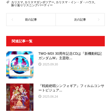
カリスマ
,
カリスマガンボツアー
,
カリスマ・イン・ダ・ハウス
,
振り返りリスニングパーティー
関連記事一覧
TWO-MIX 30周年記念CDは『新機動戦記
ガンダムW』主題歌...
2025.09.30
『戦姫絶唱シンフォギア』フィルムコンサ
ートビジュア...
2025.06.24