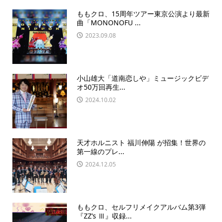
ももクロ、15周年ツアー東京公演より最新
曲「MONONOFU ...
2023.09.08
小山雄大「道南恋しや」ミュージックビデ
オ50万回再生...
2024.10.02
天才ホルニスト 福川伸陽 が招集！世界の
第一線のプレ...
2024.12.05
ももクロ、セルフリメイクアルバム第3弾
『ZZ’s Ⅲ』収録...