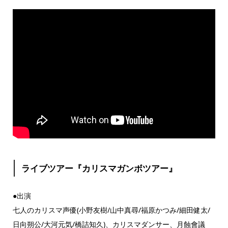
ライブツアー『カリスマガンボツアー』
●出演
七人のカリスマ声優(小野友樹/山中真尋/福原かつみ/細田健太/
日向朔公/大河元気/橋詰知久)、カリスマダンサー、月蝕會議