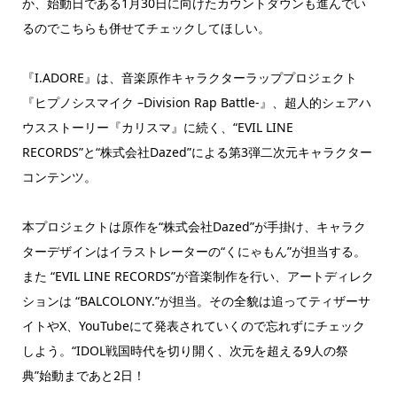
か、始動日である1月30日に向けたカウントダウンも進んでい
るのでこちらも併せてチェックしてほしい。
『I.ADORE』は、音楽原作キャラクターラッププロジェクト
『ヒプノシスマイク –Division Rap Battle-』、超人的シェアハ
ウスストーリー『カリスマ』に続く、“EVIL LINE
RECORDS”と“株式会社Dazed”による第3弾二次元キャラクター
コンテンツ。
本プロジェクトは原作を“株式会社Dazed”が手掛け、キャラク
ターデザインはイラストレーターの“くにゃもん”が担当する。
また “EVIL LINE RECORDS”が音楽制作を行い、アートディレク
ションは “BALCOLONY.”が担当。その全貌は追ってティザーサ
イトやX、YouTubeにて発表されていくので忘れずにチェック
しよう。“IDOL戦国時代を切り開く、次元を超える9人の祭
典”始動まであと2日！