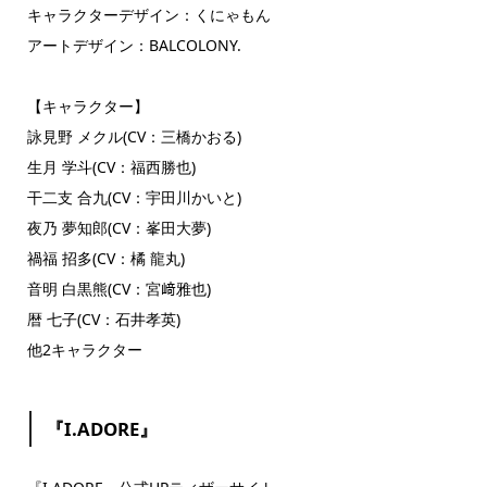
キャラクターデザイン：くにゃもん
アートデザイン：BALCOLONY.
【キャラクター】
詠見野 メクル(CV：三橋かおる)
生月 学斗(CV：福西勝也)
干二支 合九(CV：宇田川かいと)
夜乃 夢知郎(CV：峯田大夢)
禍福 招多(CV：橘 龍丸)
音明 白黒熊(CV：宮﨑雅也)
暦 七子(CV：石井孝英)
他2キャラクター
『I.ADORE』