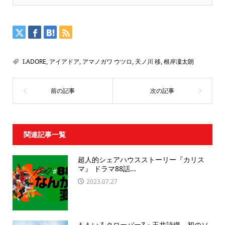
I.ADORE
,
アイアドア
,
アマノガワ ウツロ
,
天ノ川 移
,
根岸凜太朗
関連記事一覧
超人的シェアハウスストーリー『カリス
マ』 ドラマ88話...
2023.07.27
ももいろクローバーZ・玉井詩織、初のソ