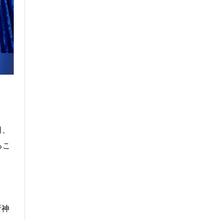
日、
るこ
所神