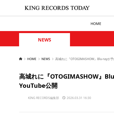
HOME
NEWS
HOME
NEWS
高城れに『OTOGIMASHOW』Blu-ray
高城れに『OTOGIMASHOW』B
YouTube公開
KING RECORDS編集部
2026.03.31 16:30