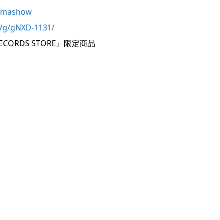
gimashow
p/g/gNXD-1131/
ORDS STORE』限定商品