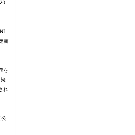
20
NI
限定商
問を
・疑
され
て公