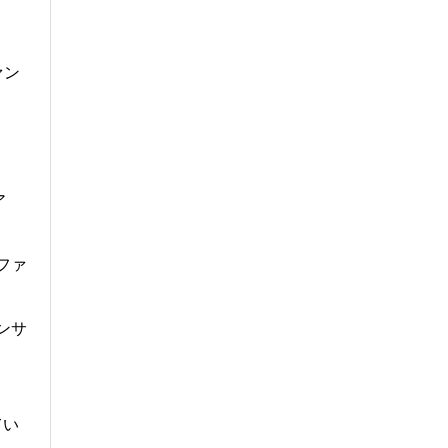
ァン
ア
ファ
ンサ
てい