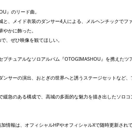
HOU』のリード曲。
城と、メイド衣装のダンサー4人による、メルヘンチックでフ
華やかに飾った。
ので、ぜひ映像を観てほしい。
プチュアルなソロアルバム『OTOGIMASHOU』を携えたツ
ダンサーの演出、おとぎの世界へと誘うステージセットなど、
で緩急のある構成で、高城の多面的な魅力を描き出したソロコ
追加情報は、オフィシャルHPやオフィシャルXで随時更新され