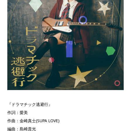
『ドラマチック逃避行』
作詞：愛美
作曲：金崎真士(SUPA LOVE)
編曲：島崎貴光