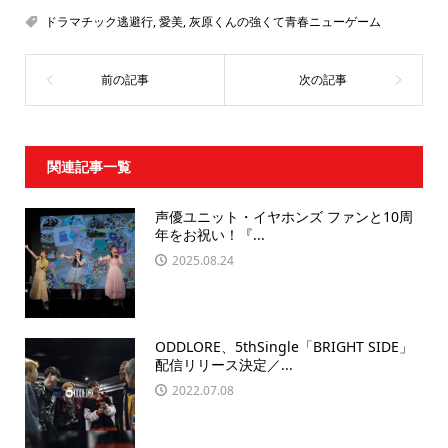
ドラマチック逃避行
,
愛美
,
灰原くんの強くて青春ニューゲーム
関連記事一覧
声優ユニット・イヤホンズ ファンと10周
年をお祝い！『...
2025.08.24
ODDLORE、5thSingle「BRIGHT SIDE」
配信リリース決定／...
2022.07.08