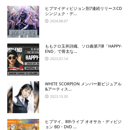
ヒプマイディビジョン別7連続リリースCD
シンジュク・デ...
2024.08.07
ももクロ玉井詩織、ソロ曲第7弾「HAPPY-
END」で骨太な...
2023.07.14
WHITE SCORPION メンバー新ビジュアル
&アーティス...
2023.10.30
ヒプマイ、8thライブ オオサカ・ディビジ
ョン BD・DVD ...