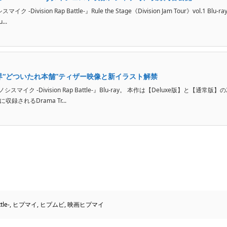
sion Rap Battle-』Rule the Stage《Division Jam Tour》vol.1 Blu-ra
..
の世界“どついたれ本舗”ティザー映像と新イラスト解禁
イク -Division Rap Battle-』Blu-ray。 本作は【Deluxe版】と【通常版】の
録されるDrama Tr...
le-
,
ヒプマイ
,
ヒプムビ
,
映画ヒプマイ