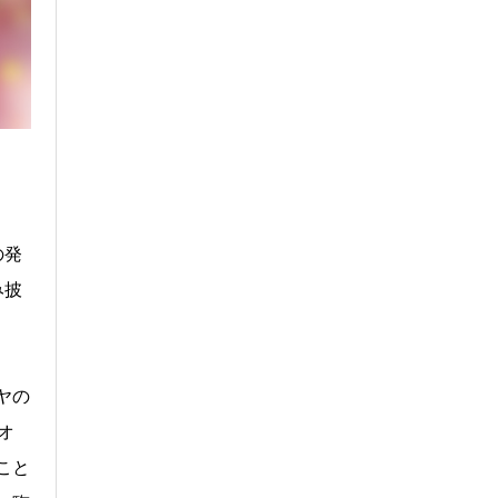
の発
み披
ヤの
ウオ
こと