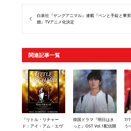
白泉社『ヤングアニマル』連載『ペンと手錠と事実
婚』TVアニメ化決定
関連記事一覧
『リトル・リチャー
韓国ドラマ『明日はき
7/
ド：アイ・アム・エヴ
っと』OST Vol.1配信開
う