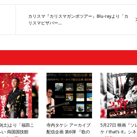
カリスマ『カリスマガンボツアー』Blu-rayより「カ
リスマピザパー...
19(土)より「福田こ
寺内タケシ アーカイブ
5月27日 映画『ソ
へい 両国国技館
配信企画 第6弾 『歌の
ケ / that’s it』