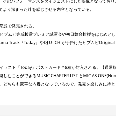
、そのパフォーマンスをダイジェストにした映像となっており
てより深まった絆を感じさせる内容となっている。
の2形態で発売される。
え、ヒプムビ完成披露プレミア試写会や初日舞台挨拶をはじめとし
ack『Today』やDJ U-ICHIが手掛けたヒプムビOriginal
しイラスト『Today』ポストカード全8種が封入される。【通常
できるMUSIC CHAPTER LIST とMIC AS ONE(Non
されるなど、どちらも豪華な内容となっているので、発売を楽しみに待と