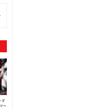
レダ
シネマー