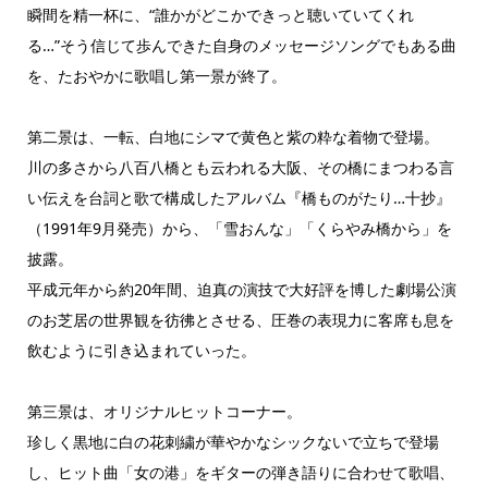
瞬間を精一杯に、“誰かがどこかできっと聴いていてくれ
る…”そう信じて歩んできた自身のメッセージソングでもある曲
を、たおやかに歌唱し第一景が終了。
第二景は、一転、白地にシマで黄色と紫の粋な着物で登場。
川の多さから八百八橋とも云われる大阪、その橋にまつわる言
い伝えを台詞と歌で構成したアルバム『橋ものがたり…十抄』
（1991年9月発売）から、「雪おんな」「くらやみ橋から」を
披露。
平成元年から約20年間、迫真の演技で大好評を博した劇場公演
のお芝居の世界観を彷彿とさせる、圧巻の表現力に客席も息を
飲むように引き込まれていった。
第三景は、オリジナルヒットコーナー。
珍しく黒地に白の花刺繍が華やかなシックないで立ちで登場
し、ヒット曲「女の港」をギターの弾き語りに合わせて歌唱、