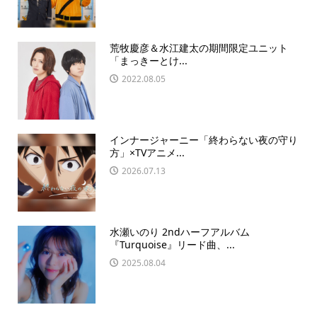
荒牧慶彦＆水江建太の期間限定ユニット
「まっきーとけ...
2022.08.05
インナージャーニー「終わらない夜の守り
方」×TVアニメ...
2026.07.13
水瀬いのり 2ndハーフアルバム
『Turquoise』リード曲、...
2025.08.04