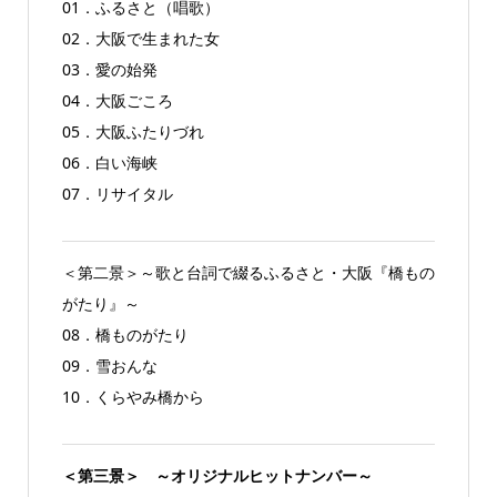
01．ふるさと（唱歌）
02．大阪で生まれた女
03．愛の始発
04．大阪ごころ
05．大阪ふたりづれ
06．白い海峡
07．リサイタル
＜第二景＞～歌と台詞で綴るふるさと・大阪『橋もの
がたり』～
08．橋ものがたり
09．雪おんな
10．くらやみ橋から
＜第三景＞ ～オリジナルヒットナンバー～