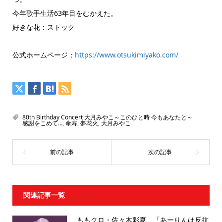
今年歌手生活63年目をむかえた。
好きな花：ストック
公式ホームページ：
https://www.otsukimiyako.com/
80th Birthday Concert 大月みやこ～このひと時 今もあなたと～
感謝をこめて…
,
傘寿
,
夢花火
,
大月みやこ
関連記事一覧
ももクロ・佐々木彩夏、「あーりんは反抗