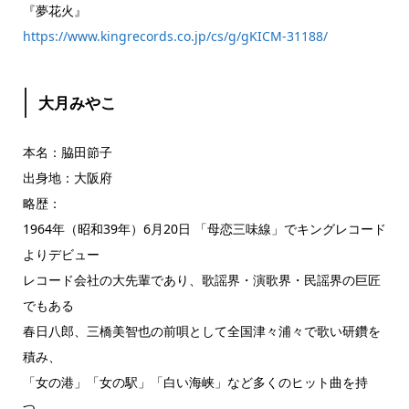
『夢花火』
https://www.kingrecords.co.jp/cs/g/gKICM-31188/
大月みやこ
本名：脇田節子
出身地：大阪府
略歴：
1964年（昭和39年）6月20日 「母恋三味線」でキングレコード
よりデビュー
レコード会社の大先輩であり、歌謡界・演歌界・民謡界の巨匠
でもある
春日八郎、三橋美智也の前唄として全国津々浦々で歌い研鑽を
積み、
「女の港」「女の駅」「白い海峡」など多くのヒット曲を持
つ。