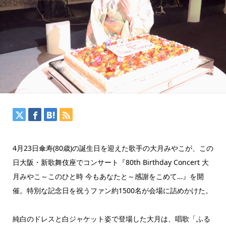
4月23日傘寿(80歳)の誕生日を迎えた歌手の大月みやこが、この
日大阪・新歌舞伎座でコンサート『80th Birthday Concert 大
月みやこ～このひと時 今もあなたと～感謝をこめて…』を開
催。特別な記念日を祝うファン約1500名が会場に詰めかけた。
純白のドレスと白ジャケット姿で登場した大月は、唱歌「ふる