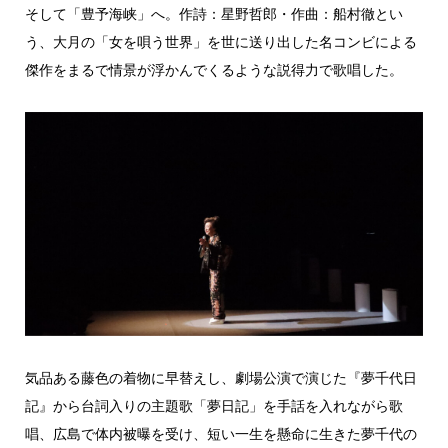
そして「豊予海峡」へ。作詩：星野哲郎・作曲：船村徹とい
う、大月の「女を唄う世界」を世に送り出した名コンビによる
傑作をまるで情景が浮かんでくるような説得力で歌唱した。
気品ある藤色の着物に早替えし、劇場公演で演じた『夢千代日
記』から台詞入りの主題歌「夢日記」を手話を入れながら歌
唱、広島で体内被曝を受け、短い一生を懸命に生きた夢千代の