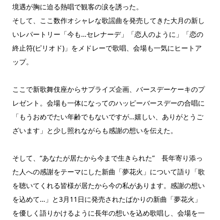
境遇が胸に迫る熱唱で観客の涙を誘った。
そして、ここ数作オシャレな歌謡曲を発売してきた大月の新し
いレパートリー「今も…セレナーデ」「恋人のように」「恋の
終止符(ピリオド)」をメドレーで歌唱、会場も一気にヒートア
ップ。
ここで新歌舞伎座からサプライズ企画、バースデーケーキのプ
レゼント。会場も一体になってのハッピーバースデーの合唱に
「もうおめでたい年齢でもないですが…嬉しい、ありがとうご
ざいます」と少し照れながらも感謝の想いを伝えた。
そして、“あなたが居たから今まで生きられた” 長年寄り添っ
た人への感謝をテーマにした新曲「夢花火」について語り「歌
を聴いてくれる皆様が居たから今の私があります。感謝の想い
を込めて…」と3月11日に発売されたばかりの新曲「夢花火」
を優しく語りかけるように長年の想いを込め歌唱し、会場を一