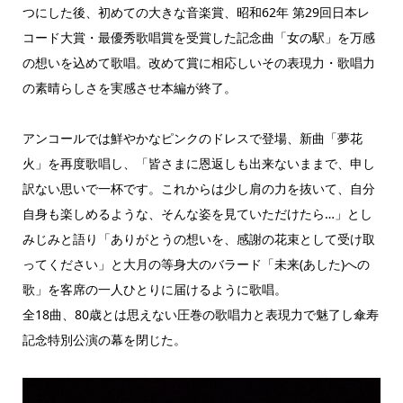
つにした後、初めての大きな音楽賞、昭和62年 第29回日本レ
コード大賞・最優秀歌唱賞を受賞した記念曲「女の駅」を万感
の想いを込めて歌唱。改めて賞に相応しいその表現力・歌唱力
の素晴らしさを実感させ本編が終了。
アンコールでは鮮やかなピンクのドレスで登場、新曲「夢花
火」を再度歌唱し、「皆さまに恩返しも出来ないままで、申し
訳ない思いで一杯です。これからは少し肩の力を抜いて、自分
自身も楽しめるような、そんな姿を見ていただけたら…」とし
みじみと語り「ありがとうの想いを、感謝の花束として受け取
ってください」と大月の等身大のバラード「未来(あした)への
歌」を客席の一人ひとりに届けるように歌唱。
全18曲、80歳とは思えない圧巻の歌唱力と表現力で魅了し傘寿
記念特別公演の幕を閉じた。