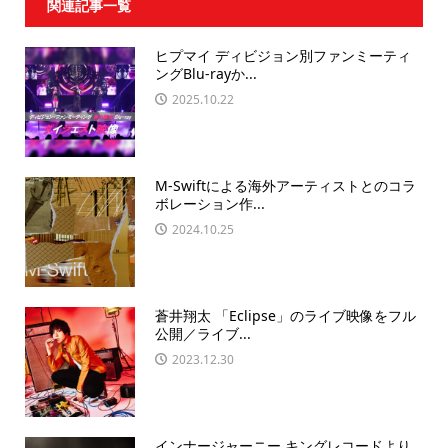
関連記事一覧
ヒプマイ ディビジョン別ファンミーティ
ングBlu-rayか...
2025.10.22
M-Swiftによる海外アーティストとのコラ
ボレーション作...
2024.10.25
蒼井翔太 「Eclipse」のライブ映像をフル
公開／ライブ...
2023.12.30
インナージャーニー キングレコードより