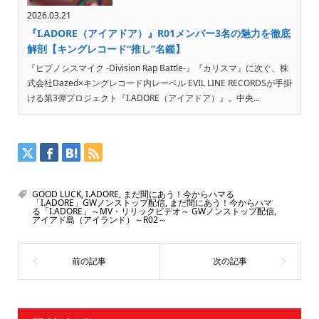
2026.03.21
『I.ADORE（アイアドア）』R01メンバー3名の魅力を徹底
解剖【キングレコード“推し”名鑑】
『ヒプノシスマイク -Division Rap Battle-』『カリスマ』に次ぐ、株
式会社Dazed×キングレコード内レーベル EVIL LINE RECORDSが手掛
ける第3弾プロジェクト『I.ADORE（アイアドア）』。中央...
GOOD LUCK
,
I.ADORE
,
まだ間にあう！今からハマる
「I.ADORE」GWノンストップ配信
,
まだ間にあう！今からハマ
る「I.ADORE」～MV・リリックビデオ～ GWノンストップ配信
,
アイアド島（アイランド）～R02～