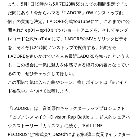
また、5月1日19時から5月7日23時59分までの期間限定で『ま
だ間にあう！今からハマる「I.ADORE」GWノンストップ配
信』の実施も決定。I.ADORE公式YouTubeにて、これまでに公
開されたep01～ep10までのショートアニメを、そしてキング
レコード公式YouTubeにて、I.ADOREのMVとリリックビデオ
を、それぞれ24時間ノンストップで配信する。始動から
I.ADOREを追いかけている人も最近I.ADOREを知ったという人
も、この機会に一気に魅力を体感できる絶好の内容となってい
るので、ぜひチェックしてほしい。
この配信で気に入った曲やシーン、推しポイントは『#アイア
ド布教中』をつけて投稿しよう。
『I.ADORE』は、音楽原作キャラクターラッププロジェクト
『ヒプノシスマイク –Division Rap Battle-』、超人的シェアハ
ウスストーリー『カリスマ』に続く、“EVIL LINE
RECORDS”と“株式会社Dazed”による第3弾二次元キャラクター