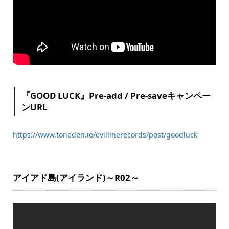
『GOOD LUCK』Pre-add / Pre-saveキャンペー
ンURL
https://www.toneden.io/evillinerecords/post/goodluck
アイアド島(アイランド)～R02～