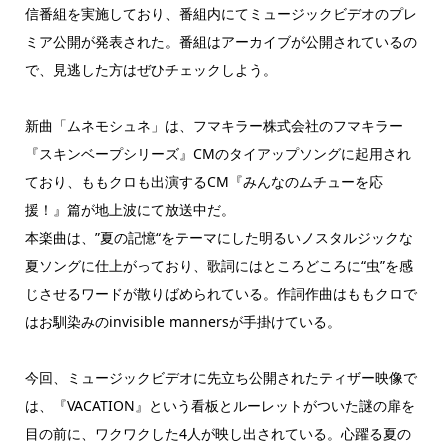
信番組を実施しており、番組内にてミュージックビデオのプレ
ミア公開が発表された。番組はアーカイブが公開されているの
で、見逃した方はぜひチェックしよう。
新曲「ムネモシュネ」は、フマキラー株式会社のフマキラー
『スキンベープシリーズ』CMのタイアップソングに起用され
ており、ももクロも出演するCM『みんなのムチューを応
援！』篇が地上波にて放送中だ。
本楽曲は、”夏の記憶“をテーマにした明るいノスタルジックな
夏ソングに仕上がっており、歌詞にはところどころに“虫”を感
じさせるワードが散りばめられている。作詞作曲はももクロで
はお馴染みのinvisible mannersが手掛けている。
今回、ミュージックビデオに先立ち公開されたティザー映像で
は、『VACATION』という看板とルーレットがついた謎の扉を
目の前に、ワクワクした4人が映し出されている。心躍る夏の