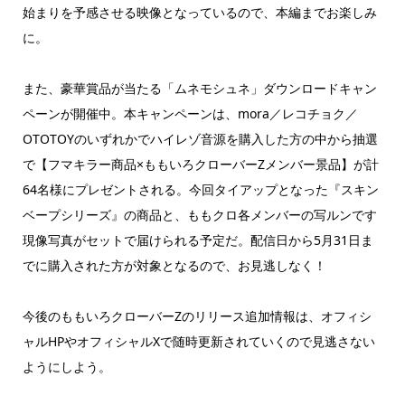
始まりを予感させる映像となっているので、本編までお楽しみ
に。
また、豪華賞品が当たる「ムネモシュネ」ダウンロードキャン
ペーンが開催中。本キャンペーンは、mora／レコチョク／
OTOTOYのいずれかでハイレゾ音源を購入した方の中から抽選
で【フマキラー商品×ももいろクローバーZメンバー景品】が計
64名様にプレゼントされる。今回タイアップとなった『スキン
ベープシリーズ』の商品と、ももクロ各メンバーの写ルンです
現像写真がセットで届けられる予定だ。配信日から5月31日ま
でに購入された方が対象となるので、お見逃しなく！
今後のももいろクローバーZのリリース追加情報は、オフィシ
ャルHPやオフィシャルXで随時更新されていくので見逃さない
ようにしよう。