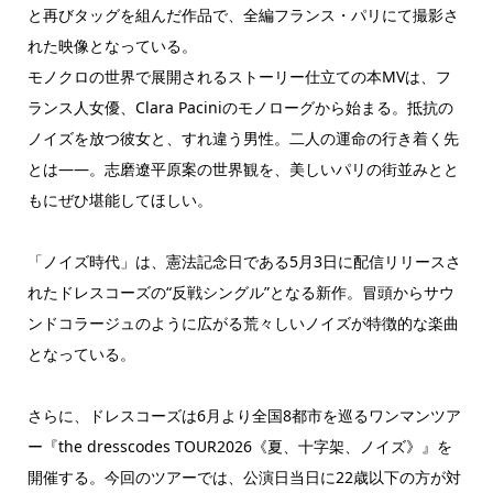
と再びタッグを組んだ作品で、全編フランス・パリにて撮影さ
れた映像となっている。
モノクロの世界で展開されるストーリー仕立ての本MVは、フ
ランス人女優、Clara Paciniのモノローグから始まる。抵抗の
ノイズを放つ彼女と、すれ違う男性。二人の運命の行き着く先
とは――。志磨遼平原案の世界観を、美しいパリの街並みとと
もにぜひ堪能してほしい。
「ノイズ時代」は、憲法記念日である5月3日に配信リリースさ
れたドレスコーズの“反戦シングル”となる新作。冒頭からサウ
ンドコラージュのように広がる荒々しいノイズが特徴的な楽曲
となっている。
さらに、ドレスコーズは6月より全国8都市を巡るワンマンツア
ー『the dresscodes TOUR2026《夏、十字架、ノイズ》』を
開催する。今回のツアーでは、公演日当日に22歳以下の方が対