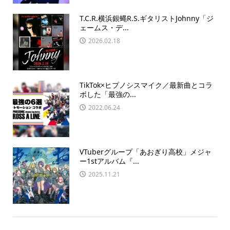
T.C.R.横浜銀蝿R.S.ギタリストJohnny「ジ
ェームス・デ...
2026.02.18
TikTok×ヒプノシスマイク／最新曲とコラ
ボした「最強の...
2022.06.24
VTuberグループ「あおぎり高校」メジャ
ー1stアルバム『...
2025.11.21