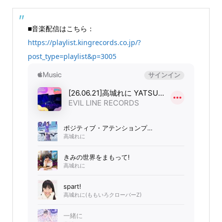
■音楽配信はこちら：
https://playlist.kingrecords.co.jp/?
post_type=playlist&p=3005