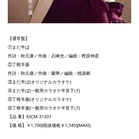
【通常盤】
①まだ半ば
作詩：秋元康／作曲：石崎光／編曲：樫原伸彦
②丁稚羊羹
作詩：秋元康／作曲：蘭華／編曲：桃源郷
③まだ半ば(オリジナルカラオケ)
④まだ半ば(一般用カラオケ半音下げ)
⑤丁稚羊羹(オリジナルカラオケ)
⑥丁稚羊羹(一般用カラオケ半音下げ)
【品 番】KICM-31201
【価 格】￥1,700(税抜価格￥1,545)(MAXI)