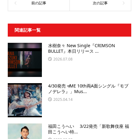
関連記事一覧
水樹奈々 New Single『CRIMSON
BULLET』本日リリース ...
2026.07.08
4/30発売 ≠ME 10th両A面シングル『モブ
ノデレラ』」Mus...
2025.04.14
福田こうへい 3/22発売「新歌舞伎座 福
田こうへい特...