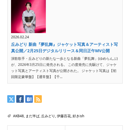
2026.02.24
丘みどり 新曲『夢乱舞』ジャケット写真＆アーティスト写
真公開／2月25日デジタルリリース＆同日正午MV公開
演歌歌手・丘みどりの新たな一歩となる新曲「夢乱舞」(ゆめらんぶ)
が、2026年3月25日に発売される。 この度発売に先駆けて、ジャケ
ット写真とアーティスト写真が公開された。 ジャケット写真は【初
回限定豪華盤】【通常盤】【千...
AKB48
,
まだ半ば
,
丘みどり
,
伊藤百花
,
好きish