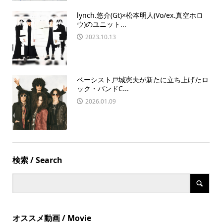
lynch.悠介(Gt)×松本明人(Vo/ex.真空ホロ
ウ)のユニット...
2023.10.13
ベーシスト戸城憲夫が新たに立ち上げたロ
ック・バンドC...
2026.01.09
検索 / Search
オススメ動画 / Movie