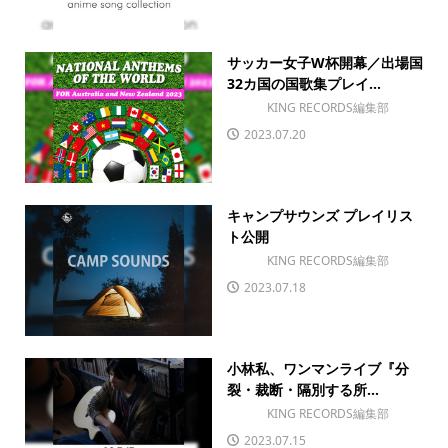
サッカー女子W杯開幕／出場国
32カ国の国歌集プレイ...
KING RECORDS編集部
2023.07.20
キャンプサウンズ プレイリス
ト公開
KING RECORDS編集部
2023.07.18
小林私、ワンマンライブ『分
裂・裁断・隔別する所...
KING RECORDS編集部
2023.07.15