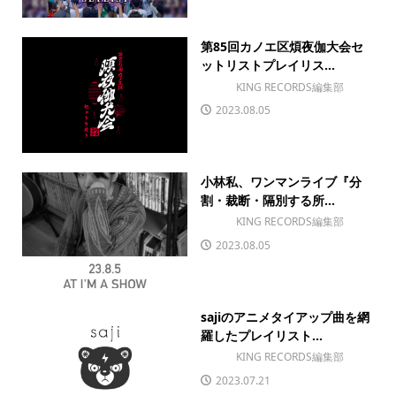
第85回カノエ区煩夜伽大会セ
ットリストプレイリス...
KING RECORDS編集部
2023.08.05
小林私、ワンマンライブ『分
割・裁断・隔別する所...
KING RECORDS編集部
2023.08.05
sajiのアニメタイアップ曲を網
羅したプレイリスト...
KING RECORDS編集部
2023.07.21