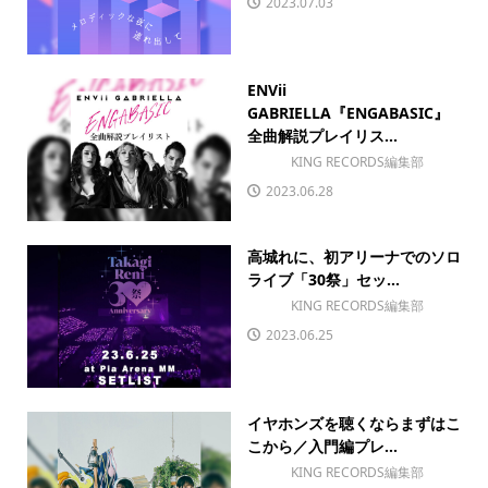
2023.07.03
ENVii
GABRIELLA『ENGABASIC』
全曲解説プレイリス...
KING RECORDS編集部
2023.06.28
高城れに、初アリーナでのソロ
ライブ「30祭」セッ...
KING RECORDS編集部
2023.06.25
イヤホンズを聴くならまずはこ
こから／入門編プレ...
KING RECORDS編集部