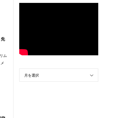
 先
リム
ニメ
月を選択