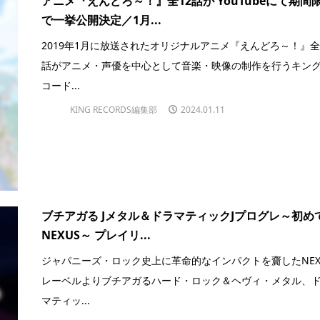
アニメ『えんどろ～！』全12話が YouTubeにて期間
で一挙公開決定／1月...
2019年1月に放送されたオリジナルアニメ『えんどろ～！』全
話がアニメ・声優を中心として音楽・映像の制作を行うキン
コード...
KING RECORDS編集部
2024.01.11
ブチアガる Jメタル＆ドラマティックJプログレ～初め
NEXUS～ プレイリ...
ジャパニーズ・ロック史上に革命的なインパクトを齎したNEX
レーベルよりブチアガるハード・ロック＆ヘヴィ・メタル、
マティッ...