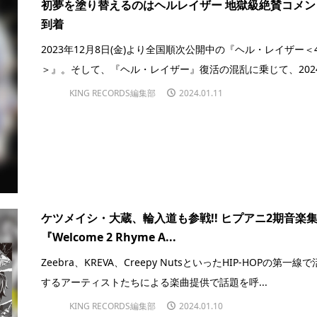
初夢を塗り替えるのはヘルレイザー 地獄級絶賛コメン
到着
2023年12月8日(金)より全国順次公開中の『ヘル・レイザー＜
＞』。そして、『ヘル・レイザー』復活の混乱に乗じて、2024.
KING RECORDS編集部
2024.01.11
ケツメイシ・大蔵、輪入道も参戦!! ヒプアニ2期音楽
『Welcome 2 Rhyme A...
Zeebra、KREVA、Creepy NutsといったHIP-HOPの第一線
するアーティストたちによる楽曲提供で話題を呼...
KING RECORDS編集部
2024.01.10