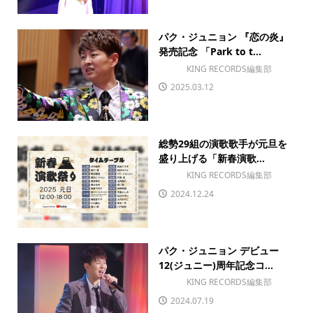
パク・ジュニョン 『恋の炎』
発売記念 「Park to t...
KING RECORDS編集部
2025.03.12
総勢29組の演歌歌手が元旦を
盛り上げる「新春演歌...
KING RECORDS編集部
2024.12.24
パク・ジュニョン デビュー
12(ジュニー)周年記念コ...
KING RECORDS編集部
2024.07.19