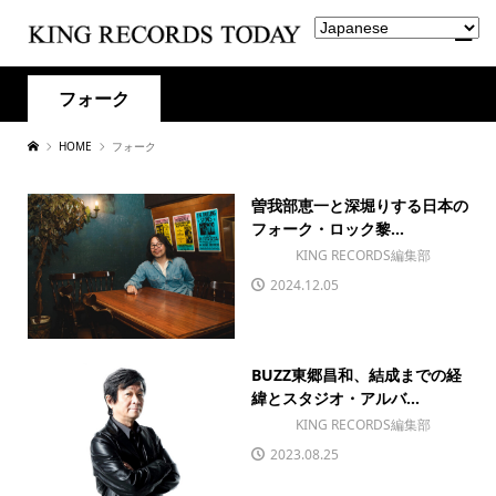
フォーク
HOME
フォーク
曽我部恵一と深堀りする日本の
フォーク・ロック黎...
KING RECORDS編集部
2024.12.05
BUZZ東郷昌和、結成までの経
緯とスタジオ・アルバ...
KING RECORDS編集部
2023.08.25