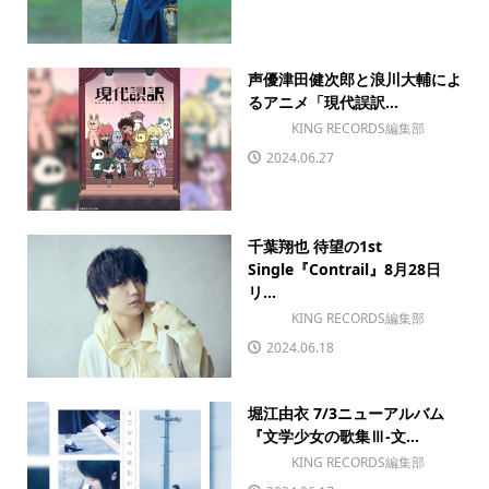
声優津田健次郎と浪川大輔によ
るアニメ「現代誤訳...
KING RECORDS編集部
2024.06.27
千葉翔也 待望の1st
Single『Contrail』8月28日
リ...
KING RECORDS編集部
2024.06.18
堀江由衣 7/3ニューアルバム
『文学少女の歌集Ⅲ-文...
KING RECORDS編集部