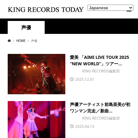
声優
HOME
声優
愛美 「AIMI LIVE TOUR 2025
“NEW WORLD”」ツアー...
KING RECORDS編集部
2025.12.01
声優アーティスト前島亜美が初
ワンマン完走／新曲...
KING RECORDS編集部
2025.04.13