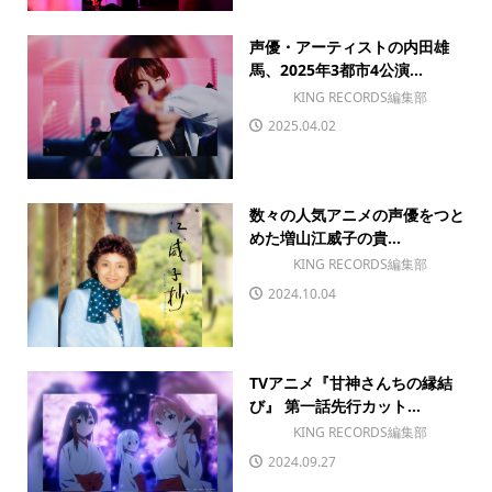
声優・アーティストの内田雄
馬、2025年3都市4公演...
KING RECORDS編集部
2025.04.02
数々の人気アニメの声優をつと
めた増山江威子の貴...
KING RECORDS編集部
2024.10.04
TVアニメ『甘神さんちの縁結
び』 第一話先行カット...
KING RECORDS編集部
2024.09.27