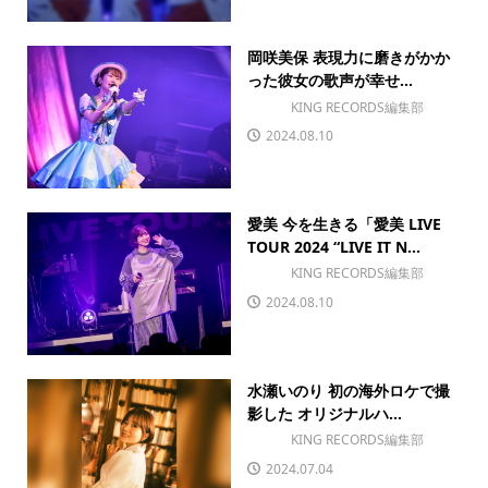
岡咲美保 表現力に磨きがかか
った彼女の歌声が幸せ...
KING RECORDS編集部
2024.08.10
愛美 今を生きる「愛美 LIVE
TOUR 2024 “LIVE IT N...
KING RECORDS編集部
2024.08.10
水瀬いのり 初の海外ロケで撮
影した オリジナルハ...
KING RECORDS編集部
2024.07.04