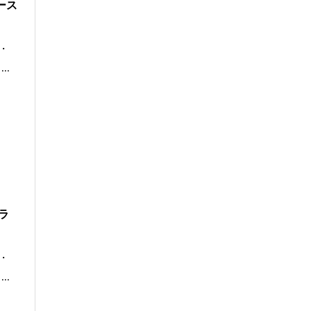
ース
・
..
ラ
・
..