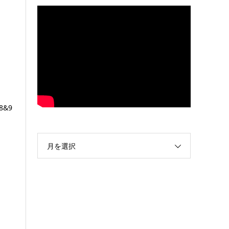
8&9
月を選択