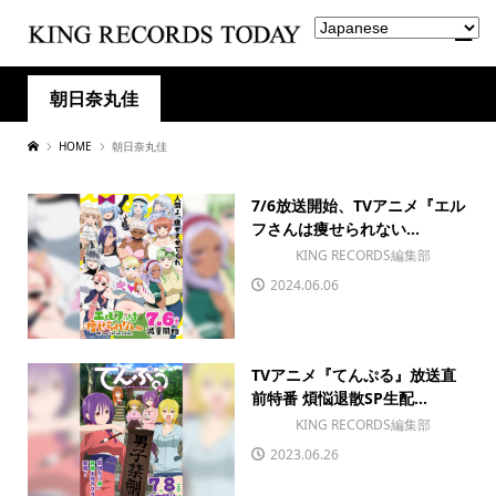
朝日奈丸佳
HOME
朝日奈丸佳
7/6放送開始、TVアニメ『エル
フさんは痩せられない...
KING RECORDS編集部
2024.06.06
TVアニメ『てんぷる』放送直
前特番 煩悩退散SP生配...
KING RECORDS編集部
2023.06.26