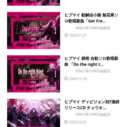
ヒプマイ 勘解由小路 無花果ソ
ロ歌唱新曲「Get Fre...
KING RECORDS編集部
2024.11.21
ヒプマイ 碧棺 合歓ソロ歌唱新
曲 「Do the right t...
KING RECORDS編集部
2024.11.18
ヒプマイ ディビジョン別7連続
リリースCD チュウオ...
KING RECORDS編集部
2024.10.31