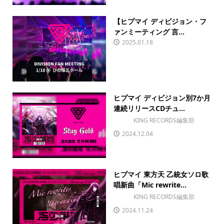
【ヒプマイ ディビジョン・フ
ァンミーティング 言...
2025.01.18
ヒプマイ ディビジョン別7か月
連続リリースCDチュ...
KING RECORDS編集部
2024.12.04
ヒプマイ 東方天 乙統女ソロ歌
唱新曲「Mic rewrite...
KING RECORDS編集部
2024.11.24