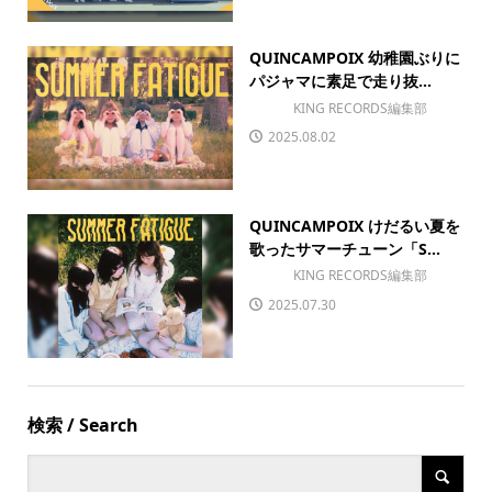
QUINCAMPOIX 幼稚園ぶりに
パジャマに素足で走り抜...
KING RECORDS編集部
2025.08.02
QUINCAMPOIX けだるい夏を
歌ったサマーチューン「S...
KING RECORDS編集部
2025.07.30
検索 / Search