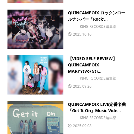
QUINCAMPOIX ロックンロー
ルナンバー「Rock’...
KING RECORDS編集部
2025.10.16
【VIDEO SELF REVIEW】
QUINCAMPOIX
MARYY(Vo/Gt)...
KING RECORDS編集部
2025.09.26
QUINCAMPOIX LIVE定番楽曲
「Get It On」Music Vide...
KING RECORDS編集部
2025.09.08