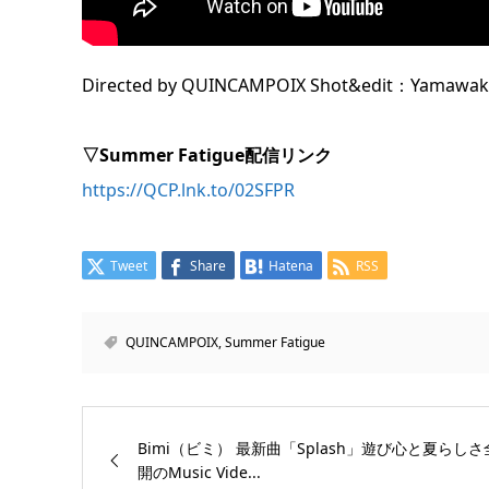
Directed by QUINCAMPOIX Shot&edit：Yamawaki
▽Summer Fatigue配信リンク
https://QCP.lnk.to/02SFPR
Tweet
Share
Hatena
RSS
QUINCAMPOIX
,
Summer Fatigue
Bimi（ビミ） 最新曲「Splash」遊び心と夏らしさ
開のMusic Vide...