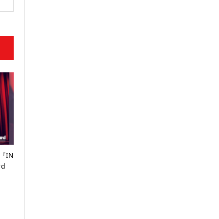
y『IN
rd