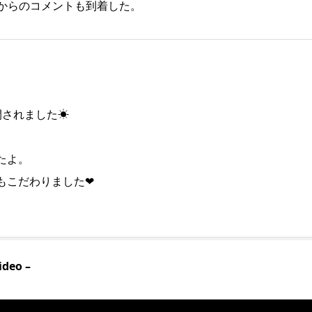
からのコメントも到着した。
開されました☀
たよ。
もこだわりました❤
deo –