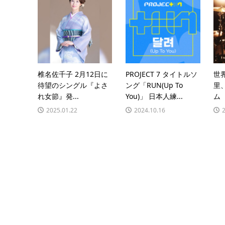
椎名佐千子 2月12日に
PROJECT 7 タイトルソ
世
待望のシングル『よさ
ング「RUN(Up To
里
れ女節』発...
You)」 日本人練...
ム 『
2025.01.22
2024.10.16