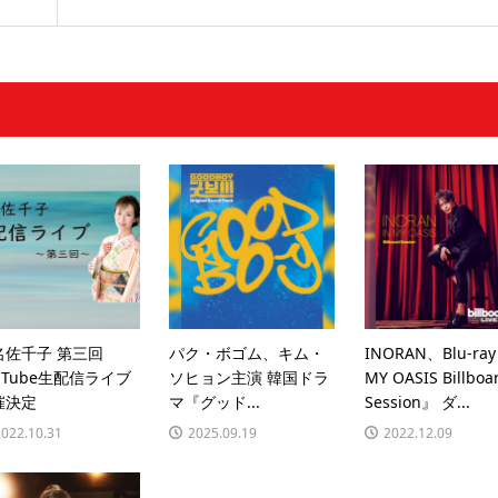
名佐千子 第三回
パク・ボゴム、キム・
INORAN、Blu-ra
uTube生配信ライブ
ソヒョン主演 韓国ドラ
MY OASIS Billboa
催決定
マ『グッド...
Session』 ダ...
2022.10.31
2025.09.19
2022.12.09