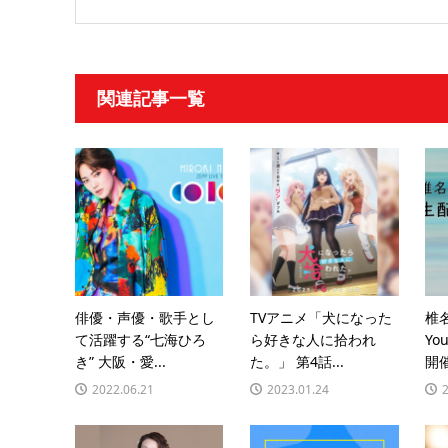
関連記事一覧
俳優・声優・歌手とし
TVアニメ「犬になった
椎
て活躍する“七海ひろ
ら好きな人に拾われ
Yo
き” 大阪・愛...
た。」 第4話...
開
2022.06.21
2023.01.24