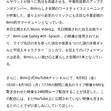
ルサウンドが徐々に気分を高揚させる、中毒性抜群のアップテ
ンポナンバー。Bimiらしさ全開のワードチョイスとミーニング
が炸裂した、盛り上がり必至のリリックにも注目な今夏必聴の
Bimi的サマーチューンとなっている。
本日公開されたMusic Videoは、先日開催された自主企画ライ
ブ「Bimi Live Galley #05 -Splash-」の映像が使用されてお
り、ライブ当日の水を使った演出や仮面をつけた謎の水着ギャ
ルと宇宙人キャラクター「コシカワ」を従えてのパフォーマン
スは必見、Bimiらしい遊び心と夏らしさ全開の1本となってい
る。
さらに、Bimi公式YouTubeチャンネルにて、8月8日（金）
18:00～8月18日（月）17:59の期間に過去のライブ映像やMVを
繋ぎ合わせた映像を24時間ループ配信することが決定した。こ
の配信には、まだYouTube上に公開されていない映像も含まれ
るとのことでぜひ楽しみにしていてほしい。