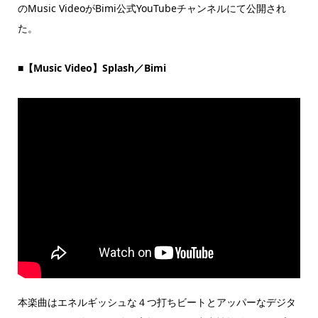
のMusic VideoがBimi公式YouTubeチャンネルにて公開され
た。
■【Music Video】Splash／Bimi
本楽曲はエネルギッシュな４つ打ちビートとアッパーなデジタ