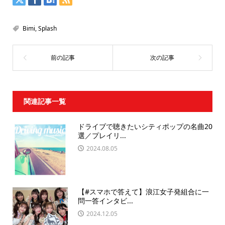
Bimi
,
Splash
関連記事一覧
ドライブで聴きたいシティポップの名曲20
選／プレイリ...
2024.08.05
【#スマホで答えて】浪江女子発組合に一
問一答インタビ...
2024.12.05