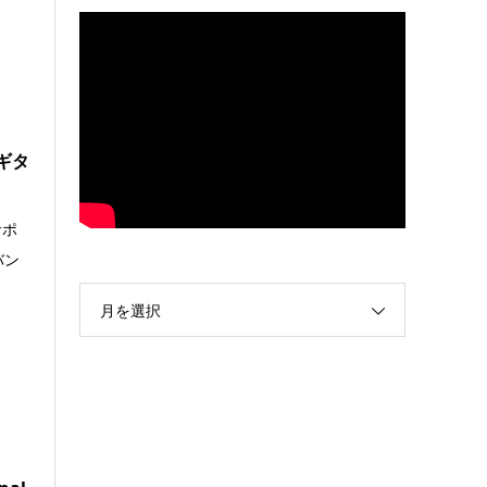
派ギタ
サポ
バン
月を選択