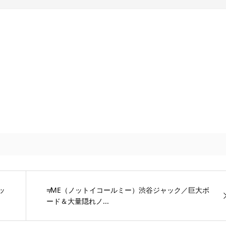
ッ
≠ME（ノットイコールミー）渋谷ジャック／巨大ボ
ード＆大量隠れノ...