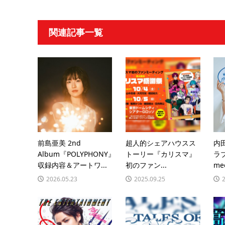
関連記事一覧
前島亜美 2nd
超人的シェアハウスス
内
Album『POLYPHONY』
トーリー『カリスマ』
ラブ
収録内容＆アートワ...
初のファン...
mee
2026.05.23
2025.09.25