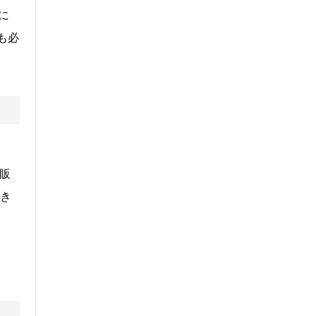
に
も必
、
販
でき