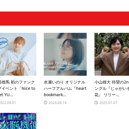
田雄馬 初のファンク
水瀬いのり オリジナル
小山雄大 待望の2n
イベント「Nice to
ハーフアルバム『heart
ングル『じゃがい
t YU...
bookmark...
花』 リリー...
2022.04.01
2024.08.14
2025.01.07