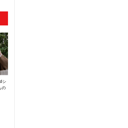
dシ
もの