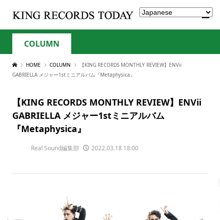
COLUMN
HOME
COLUMN
【KING RECORDS MONTHLY REVIEW】ENVii
GABRIELLA メジャー1stミニアルバム『Metaphysica』
【KING RECORDS MONTHLY REVIEW】ENVii
GABRIELLA メジャー1stミニアルバム
『Metaphysica』
Real Sound編集部
2022.03.18 18:00