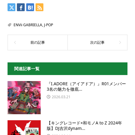
ENVii GABRIELLA
,
J-POP
関連記事一覧
『I.ADORE（アイアドア）』R01メンバー
3名の魅力を徹底...
2026.03.21
【キングレコード×和モノA to Z 2024年
版】DJ吉沢dynam...