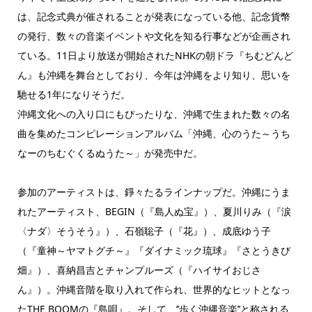
は、記念式典が催されることが発表になっている他、記念貨幣
の発行、数々の音楽イベントや文化を知る行事などが企画され
ている。11日より放送が開始されたNHKの朝ドラ『ちむどんど
ん』も沖縄を舞台としており、今年は沖縄をより知り、思いを
馳せる1年になりそうだ。
沖縄文化への入り口にもぴったりな、沖縄で生まれた数々の名
曲を集めたコンピレーションアルバム「沖縄、心のうた～うち
なーのちむぐくるぬうた～」が発売中だ。
参加のアーティストは、錚々たるラインナップだ。沖縄にうま
れたアーティスト、BEGIN（『島人ぬ宝』）、夏川りみ（『涙
〈ナダ〉そうそう』）、石嶺聡子（『花』）、成底ゆう子
（『童神～ヤマトグチ～』『ダイナミック琉球』『さとうきび
畑』）、喜納昌吉とチャンプルーズ（『ハイサイおじさ
ん』）。沖縄音階を取り入れて作られ、世界的なヒットとなっ
たTHE BOOMの『島唄』。そして、’’歩く沖縄音楽’’と称される