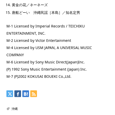
黄金の花／ネーネーズ
唐船どーい 沖縄民謡［本島］／知名定男
M-1 Licensed by Imperial Records / TEICHIKU
ENTERTAINMENT, INC.
M-2 Licensed by Victor Entertainment
M-4 Licensed by USM JAPAN, A UNIVERSAL MUSIC
COMPANY
M-6 Licensed by Sony Music Direct(Japan)Inc.
(P) 1992 Sony Music Entertainment (Japan) Inc.
M-7 (P)2002 KOKUSAI BOUEKI Co.,Ltd.
沖縄