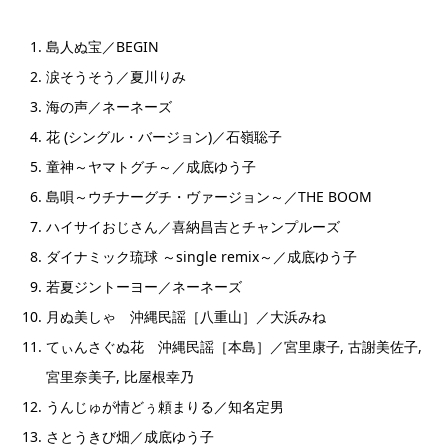
島人ぬ宝／BEGIN
涙そうそう／夏川りみ
海の声／ネーネーズ
花 (シングル・バージョン)／石嶺聡子
童神～ヤマトグチ～／成底ゆう子
島唄～ウチナーグチ・ヴァージョン～／THE BOOM
ハイサイおじさん／喜納昌吉とチャンプルーズ
ダイナミック琉球 ～single remix～／成底ゆう子
若夏ジントーヨー／ネーネーズ
月ぬ美しゃ 沖縄民謡［八重山］／大浜みね
てぃんさぐぬ花 沖縄民謡［本島］／宮里康子, 古謝美佐子,
宮里奈美子, 比屋根幸乃
うんじゅが情どぅ頼まりる／知名定男
さとうきび畑／成底ゆう子