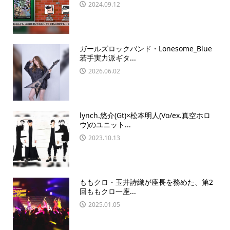
2024.09.12
ガールズロックバンド・Lonesome_Blue
若手実力派ギタ...
2026.06.02
lynch.悠介(Gt)×松本明人(Vo/ex.真空ホロ
ウ)のユニット...
2023.10.13
ももクロ・玉井詩織が座長を務めた、第2
回ももクロ一座...
2025.01.05